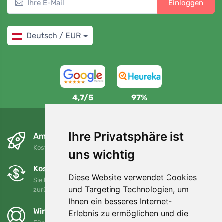
Einloggen
Deutsch / EUR
4,7/5
97%
Ihre Privatsphäre ist
Am nächsten Tag und kostenlos
Kostenloser Versand für Bestellungen über 80 EUR
uns wichtig
Kostenloser Umtausch und Rückgabe
Diese Website verwendet Cookies
Sie können Ihre Bestellung jederzeit innerhalb von 90 Tagen
und Targeting Technologien, um
zurückgeben oder umtauschen.
Ihnen ein besseres Internet-
Wir unterstützen Trees.org
Erlebnis zu ermöglichen und die