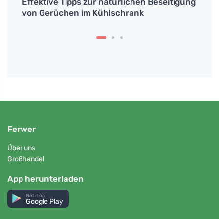
Effektive Tipps zur natürlichen Beseitigung
Wie m
von Gerüchen im Kühlschrank
und e
Ferwer
Über uns
Großhandel
App herunterladen
Get it on
Google Play