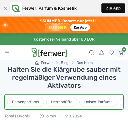
×
Ferwer: Parfum & Kosmetik
Zur App
⚡
SUMMER-Rabatt nur jetzt!
×
SUMMER
Zur App
Kostenloser Versand über 80 EUR
0
Ferwer
Blog
Das Heim
Halten Sie die Klärgrube sauber mit
regelmäßiger Verwendung eines
Aktivators
Damenparfums
Herrendüfte
Unisex-Parfums
D
Tomáš Dvořák
6 min
9.8.2024