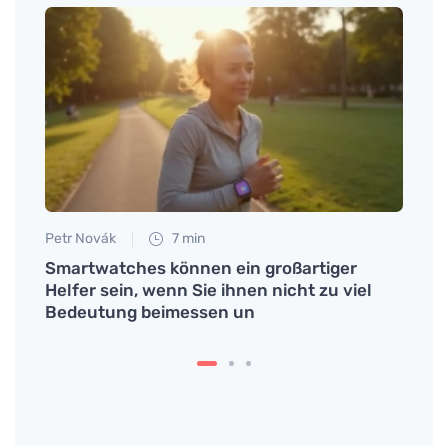
Petr Novák
7 min
Eva No
ie
Smartwatches können ein großartiger
Wie m
Helfer sein, wenn Sie ihnen nicht zu viel
zuber
Bedeutung beimessen un