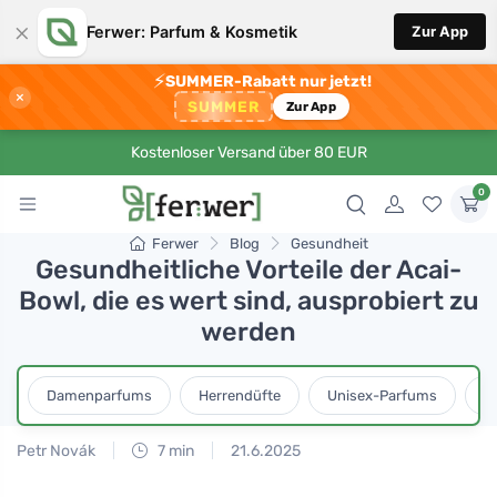
×
Ferwer: Parfum & Kosmetik
Zur App
⚡
SUMMER-Rabatt nur jetzt!
×
SUMMER
Zur App
Kostenloser Versand über 80 EUR
0
Ferwer
Blog
Gesundheit
Gesundheitliche Vorteile der Acai-
Bowl, die es wert sind, ausprobiert zu
werden
Damenparfums
Herrendüfte
Unisex-Parfums
D
Petr Novák
7 min
21.6.2025