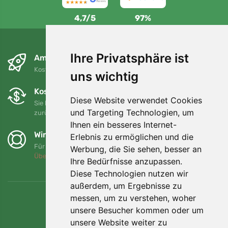
4,7/5
97%
Ihre Privatsphäre ist
Am nächsten Tag und kostenlos
Kostenloser Versand für Bestellungen über 80 EUR
uns wichtig
Kostenloser Umtausch und Rückgabe
Diese Website verwendet Cookies
Sie können Ihre Bestellung jederzeit innerhalb von 90 Tagen
und Targeting Technologien, um
zurückgeben oder umtauschen.
Ihnen ein besseres Internet-
Wir unterstützen Trees.org
Erlebnis zu ermöglichen und die
Für jede Bestellung pflanzen wir einen Baum! Mehr lesen
Werbung, die Sie sehen, besser an
Über uns
.
Ihre Bedürfnisse anzupassen.
Diese Technologien nutzen wir
außerdem, um Ergebnisse zu
messen, um zu verstehen, woher
unsere Besucher kommen oder um
unsere Website weiter zu