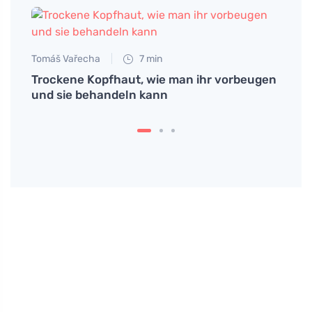
Tomáš Vařecha
7 min
Trockene Kopfhaut, wie man ihr vorbeugen
und sie behandeln kann
Jan S
e für
Entde
Make-
Aben