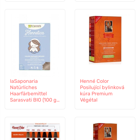
laSaponaria
Henné Color
Natürliches
Posilující bylinková
Haarfärbemittel
kúra Premium
Sarasvati BIO (100 g)
Végétal
- hellbraun