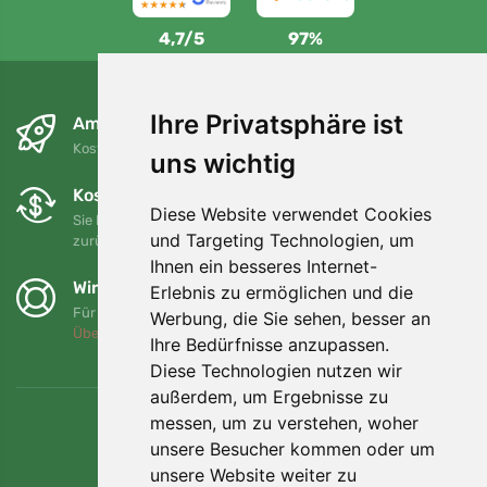
4,7/5
97%
Ihre Privatsphäre ist
Am nächsten Tag und kostenlos
Kostenloser Versand für Bestellungen über 80 EUR
uns wichtig
Kostenloser Umtausch und Rückgabe
Diese Website verwendet Cookies
Sie können Ihre Bestellung jederzeit innerhalb von 90 Tagen
und Targeting Technologien, um
zurückgeben oder umtauschen.
Ihnen ein besseres Internet-
Wir unterstützen Trees.org
Erlebnis zu ermöglichen und die
Für jede Bestellung pflanzen wir einen Baum! Mehr lesen
Werbung, die Sie sehen, besser an
Über uns
.
Ihre Bedürfnisse anzupassen.
Diese Technologien nutzen wir
außerdem, um Ergebnisse zu
messen, um zu verstehen, woher
unsere Besucher kommen oder um
unsere Website weiter zu