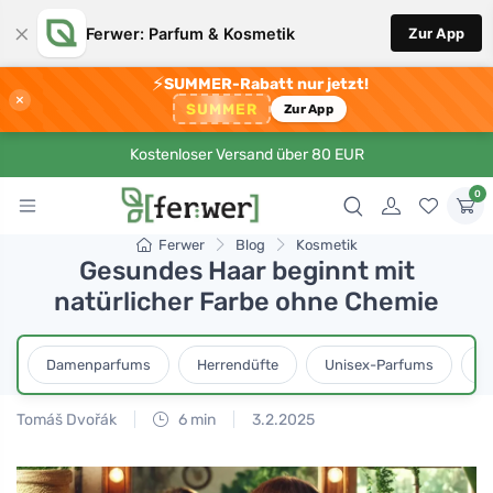
×
Ferwer: Parfum & Kosmetik
Zur App
⚡
SUMMER-Rabatt nur jetzt!
×
SUMMER
Zur App
Kostenloser Versand über 80 EUR
0
Ferwer
Blog
Kosmetik
Gesundes Haar beginnt mit
natürlicher Farbe ohne Chemie
Damenparfums
Herrendüfte
Unisex-Parfums
D
Tomáš Dvořák
6 min
3.2.2025