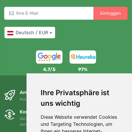
Einloggen
Deutsch / EUR
4,7/5
97%
Ihre Privatsphäre ist
Am nächsten Tag und kostenlos
Kostenloser Versand für Bestellungen über 80 EUR
uns wichtig
Kostenloser Umtausch und Rückgabe
Diese Website verwendet Cookies
Sie können Ihre Bestellung jederzeit innerhalb von 90 Tagen
und Targeting Technologien, um
zurückgeben oder umtauschen.
Ihnen ein besseres Internet-