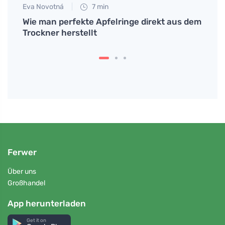
Eva Novotná
7 min
Jan S
des
Wie man perfekte Apfelringe direkt aus dem
Scho
Trockner herstellt
haus
Ferwer
Über uns
Großhandel
App herunterladen
Get it on