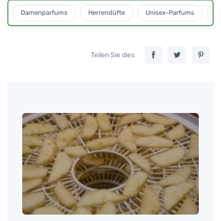
Damenparfums
Herrendüfte
Unisex-Parfums
D
Teilen Sie dies