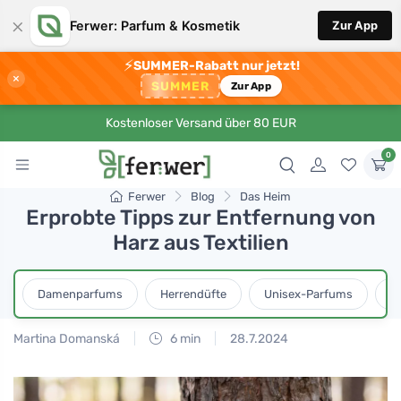
×
Ferwer: Parfum & Kosmetik
Zur App
⚡
SUMMER-Rabatt nur jetzt!
×
SUMMER
Zur App
Kostenloser Versand über 80 EUR
0
Ferwer
Blog
Das Heim
Erprobte Tipps zur Entfernung von
Harz aus Textilien
Damenparfums
Herrendüfte
Unisex-Parfums
D
Martina Domanská
6 min
28.7.2024