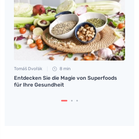
Tomáš Dvořák
8 min
Petr N
Entdecken Sie die Magie von Superfoods
Schw
für Ihre Gesundheit
Schr