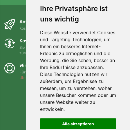
Ihre Privatsphäre ist
uns wichtig
Am nächsten Tag und kostenlos
Kostenloser Versand für Bestellungen über 80 EUR
Diese Website verwendet Cookies
und Targeting Technologien, um
Kostenloser Umtausch und Rückgabe
Ihnen ein besseres Internet-
Sie können Ihre Bestellung jederzeit innerhalb von 90 Tagen
Erlebnis zu ermöglichen und die
zurückgeben oder umtauschen.
Werbung, die Sie sehen, besser an
Wir unterstützen Trees.org
Ihre Bedürfnisse anzupassen.
Für jede Bestellung pflanzen wir einen Baum! Mehr lesen
Diese Technologien nutzen wir
Über uns
.
außerdem, um Ergebnisse zu
messen, um zu verstehen, woher
unsere Besucher kommen oder um
unsere Website weiter zu
entwickeln.
Alle akzeptieren