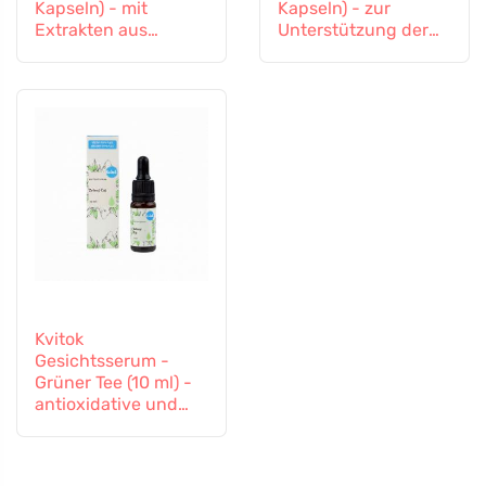
Kapseln) - mit
Kapseln) - zur
Extrakten aus
Unterstützung der
Vitalpilzen und
Entgiftung und des
Ginseng
Immunsystems
Kvitok
Gesichtsserum -
Grüner Tee (10 ml) -
antioxidative und
entzündungshemme
nde Wirkung