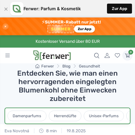
×
Ferwer: Parfum & Kosmetik
Zur App
⚡
SUMMER-Rabatt nur jetzt!
×
SUMMER
Zur App
Kostenloser Versand über 80 EUR
0
Ferwer
Blog
Gesundheit
Entdecken Sie, wie man einen
hervorragenden eingelegten
Blumenkohl ohne Einwecken
zubereitet
Damenparfums
Herrendüfte
Unisex-Parfums
D
Eva Novotná
8 min
19.8.2025