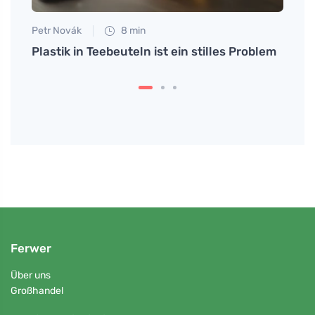
Petr Novák
8 min
Eva No
Plastik in Teebeuteln ist ein stilles Problem
Entde
wenn
eine
tsche
Ferwer
Über uns
Großhandel