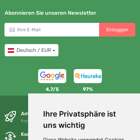
Abonnieren Sie unseren Newsletter
Einloggen
Deutsch / EUR
4,7/5
97%
Ihre Privatsphäre ist
Am nächsten Tag und kostenlos
Kostenloser Versand für Bestellungen über 80 EUR
uns wichtig
Kostenloser Umtausch und Rückgabe
Diese Website verwendet Cookies