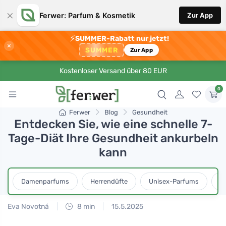
×
Ferwer: Parfum & Kosmetik
Zur App
⚡
SUMMER-Rabatt nur jetzt!
×
SUMMER
Zur App
Kostenloser Versand über 80 EUR
0
Ferwer
Blog
Gesundheit
Entdecken Sie, wie eine schnelle 7-
Tage-Diät Ihre Gesundheit ankurbeln
kann
Damenparfums
Herrendüfte
Unisex-Parfums
D
Eva Novotná
8 min
15.5.2025