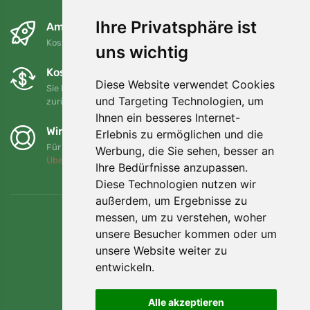
Ihre Privatsphäre ist
Am nächsten Tag und kostenlos
Kostenloser Versand für Bestellungen über 80 EUR
uns wichtig
Kostenloser Umtausch und Rückgabe
Diese Website verwendet Cookies
Sie können Ihre Bestellung jederzeit innerhalb von 90 Tagen
und Targeting Technologien, um
zurückgeben oder umtauschen.
Ihnen ein besseres Internet-
Wir unterstützen Trees.org
Erlebnis zu ermöglichen und die
Für jede Bestellung pflanzen wir einen Baum! Mehr lesen
Werbung, die Sie sehen, besser an
Über uns
.
Ihre Bedürfnisse anzupassen.
Diese Technologien nutzen wir
außerdem, um Ergebnisse zu
messen, um zu verstehen, woher
unsere Besucher kommen oder um
unsere Website weiter zu
entwickeln.
Alle akzeptieren