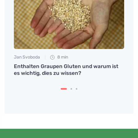
Jan Svoboda
8 min
Tomáš
enn
Enthalten Graupen Gluten und warum ist
Fleis
peise
es wichtig, dies zu wissen?
Rezep