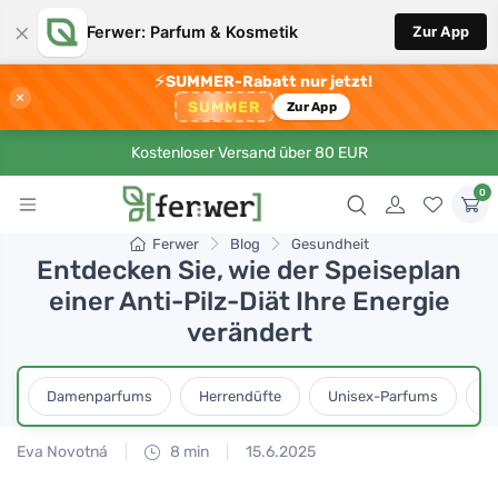
×
Ferwer: Parfum & Kosmetik
Zur App
⚡
SUMMER-Rabatt nur jetzt!
×
SUMMER
Zur App
Kostenloser Versand über 80 EUR
0
Ferwer
Blog
Gesundheit
Entdecken Sie, wie der Speiseplan
einer Anti-Pilz-Diät Ihre Energie
verändert
Damenparfums
Herrendüfte
Unisex-Parfums
D
Eva Novotná
8 min
15.6.2025