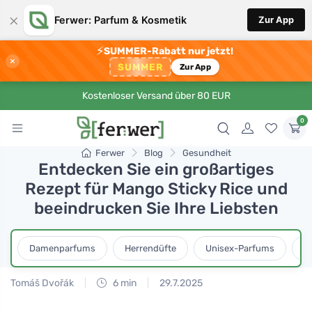
×
Ferwer: Parfum & Kosmetik
Zur App
⚡
SUMMER-Rabatt nur jetzt!
×
SUMMER
Zur App
Kostenloser Versand über 80 EUR
0
Ferwer
Blog
Gesundheit
Entdecken Sie ein großartiges
Rezept für Mango Sticky Rice und
beeindrucken Sie Ihre Liebsten
Damenparfums
Herrendüfte
Unisex-Parfums
D
Tomáš Dvořák
6 min
29.7.2025