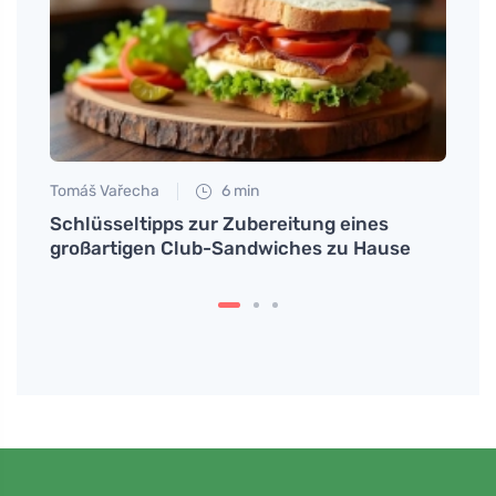
Tomáš Vařecha
6 min
Martin
Schlüsseltipps zur Zubereitung eines
Ein C
lten
großartigen Club-Sandwiches zu Hause
Motiv