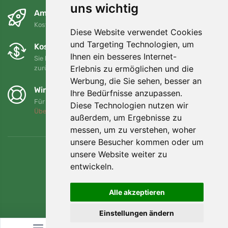
uns wichtig
Am nächsten Tag und kostenlos
Kostenloser Versand für Bestellungen über 80 EUR
Diese Website verwendet Cookies
und Targeting Technologien, um
Kostenloser Umtausch und Rückgabe
Ihnen ein besseres Internet-
Sie können Ihre Bestellung jederzeit innerhalb von 90 Tagen
Erlebnis zu ermöglichen und die
zurückgeben oder umtauschen.
Werbung, die Sie sehen, besser an
Wir unterstützen Trees.org
Ihre Bedürfnisse anzupassen.
Für jede Bestellung pflanzen wir einen Baum! Mehr lesen
Diese Technologien nutzen wir
Über uns
.
außerdem, um Ergebnisse zu
messen, um zu verstehen, woher
unsere Besucher kommen oder um
unsere Website weiter zu
entwickeln.
Alle akzeptieren
Einstellungen ändern