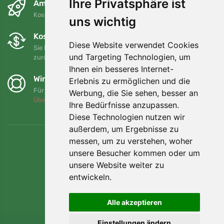
Ihre Privatsphäre ist
Am nächsten Tag und kostenlos
Kostenloser Versand für Bestellungen über 80 EUR
uns wichtig
Kostenloser Umtausch und Rückgabe
Diese Website verwendet Cookies
Sie können Ihre Bestellung jederzeit innerhalb von 90 Tagen
und Targeting Technologien, um
zurückgeben oder umtauschen.
Ihnen ein besseres Internet-
Wir unterstützen Trees.org
Erlebnis zu ermöglichen und die
Für jede Bestellung pflanzen wir einen Baum! Mehr lesen
Werbung, die Sie sehen, besser an
Über uns
.
Ihre Bedürfnisse anzupassen.
Diese Technologien nutzen wir
außerdem, um Ergebnisse zu
messen, um zu verstehen, woher
unsere Besucher kommen oder um
unsere Website weiter zu
entwickeln.
Alle akzeptieren
Einstellungen ändern