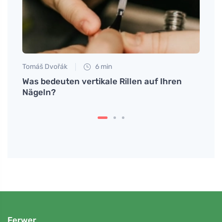
Tomáš Dvořák
6 min
Petr N
g und
Was bedeuten vertikale Rillen auf Ihren
Was t
u
Nägeln?
und w
zurüc
Ferwer