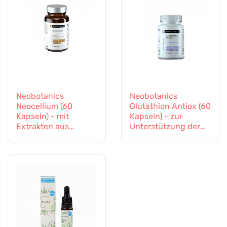
Neobotanics
Neobotanics
Neocellium (60
Glutathion Antiox (60
Kapseln) - mit
Kapseln) - zur
Extrakten aus
Unterstützung der
Vitalpilzen und
Entgiftung und des
Ginseng
Immunsystems