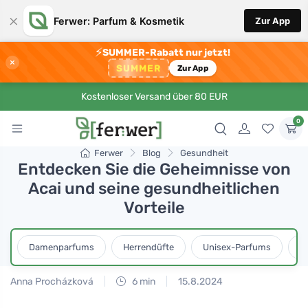
×
Ferwer: Parfum & Kosmetik
Zur App
⚡
SUMMER-Rabatt nur jetzt!
×
SUMMER
Zur App
Kostenloser Versand über 80 EUR
0
Ferwer
Blog
Gesundheit
Entdecken Sie die Geheimnisse von
Acai und seine gesundheitlichen
Vorteile
Damenparfums
Herrendüfte
Unisex-Parfums
D
Anna Procházková
6 min
15.8.2024