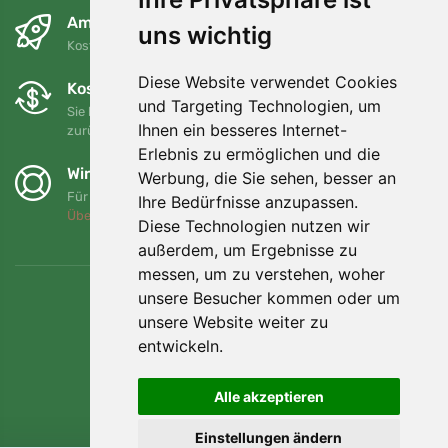
Am nächsten Tag und kostenlos
uns wichtig
Kostenloser Versand für Bestellungen über 80 EUR
Diese Website verwendet Cookies
Kostenloser Umtausch und Rückgabe
und Targeting Technologien, um
Sie können Ihre Bestellung jederzeit innerhalb von 90 Tagen
Ihnen ein besseres Internet-
zurückgeben oder umtauschen.
Erlebnis zu ermöglichen und die
Wir unterstützen Trees.org
Werbung, die Sie sehen, besser an
Für jede Bestellung pflanzen wir einen Baum! Mehr lesen
Ihre Bedürfnisse anzupassen.
Über uns
.
Diese Technologien nutzen wir
außerdem, um Ergebnisse zu
messen, um zu verstehen, woher
unsere Besucher kommen oder um
unsere Website weiter zu
entwickeln.
Alle akzeptieren
Einstellungen ändern