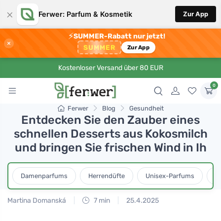
×
Ferwer: Parfum & Kosmetik
Zur App
⚡
SUMMER-Rabatt nur jetzt!
×
SUMMER
Zur App
Kostenloser Versand über 80 EUR
0
Ferwer
Blog
Gesundheit
Entdecken Sie den Zauber eines
schnellen Desserts aus Kokosmilch
und bringen Sie frischen Wind in Ih
Damenparfums
Herrendüfte
Unisex-Parfums
D
Martina Domanská
7 min
25.4.2025