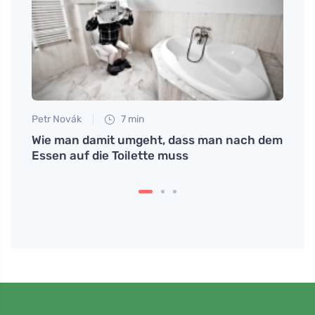
Petr Novák
7 min
Petr N
Wie man damit umgeht, dass man nach dem
Warum
n auf
Essen auf die Toilette muss
Gesun
Ernäh