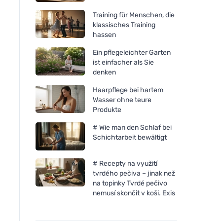
Training für Menschen, die
klassisches Training
hassen
Ein pflegeleichter Garten
ist einfacher als Sie
denken
Haarpflege bei hartem
Wasser ohne teure
Produkte
# Wie man den Schlaf bei
Schichtarbeit bewältigt
# Recepty na využití
tvrdého pečiva – jinak než
na topinky Tvrdé pečivo
nemusí skončit v koši. Exis