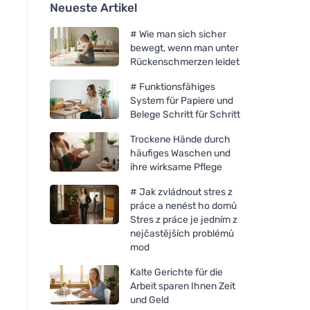
Neueste Artikel
# Wie man sich sicher
bewegt, wenn man unter
Rückenschmerzen leidet
# Funktionsfähiges
System für Papiere und
Belege Schritt für Schritt
Trockene Hände durch
häufiges Waschen und
ihre wirksame Pflege
# Jak zvládnout stres z
práce a nenést ho domů
Stres z práce je jedním z
nejčastějších problémů
mod
Kalte Gerichte für die
Arbeit sparen Ihnen Zeit
und Geld