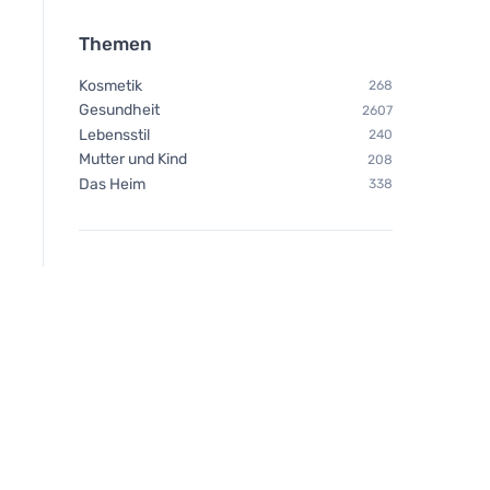
Themen
Kosmetik
268
Gesundheit
2607
Lebensstil
240
Mutter und Kind
208
Das Heim
338
Bombus Raw protein
Pedag Schuhimprä
Cocoa&coconut
mit Nährstoffen 250