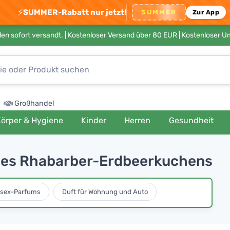
⚡
SUMMER-Rabatt nur jetzt!
SUMMER
Zur App
en sofort versandt. |
Kostenloser Versand über 80 EUR
| Kostenloser 
Großhandel
örper & Hygiene
Kinder
Herren
Gesundheit
ines Rhabarber-Erdbeerkuchens
isex-Parfums
Duft für Wohnung und Auto