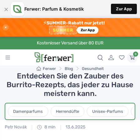
×
Ferwer: Parfum & Kosmetik
Zur App
⚡
SUMMER-Rabatt nur jetzt!
×
SUMMER
Zur App
Kostenloser Versand über 80 EUR
0
Ferwer
Blog
Gesundheit
Entdecken Sie den Zauber des
Burrito-Rezepts, das jeder zu Hause
meistern kann.
Damenparfums
Herrendüfte
Unisex-Parfums
D
Petr Novák
8 min
13.6.2025