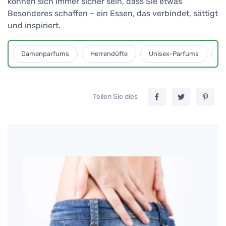
können sich immer sicher sein, dass Sie etwas
Besonderes schaffen – ein Essen, das verbindet, sättigt
und inspiriert.
Damenparfums
Herrendüfte
Unisex-Parfums
D
Teilen Sie dies