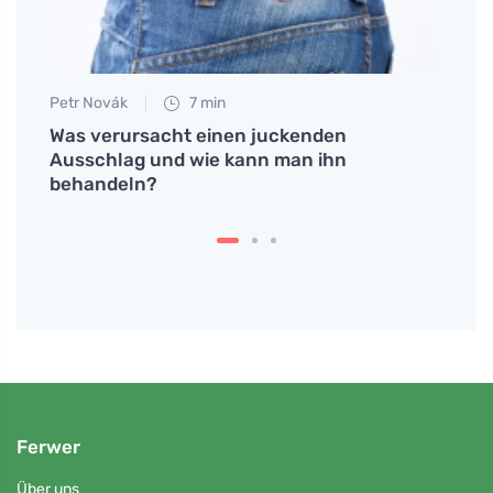
Petr Novák
7 min
Petr N
rt
Was verursacht einen juckenden
Unive
Ausschlag und wie kann man ihn
behandeln?
Ferwer
Über uns