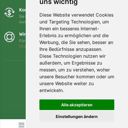
uns wichtig
Kostenloser Umtausch und Rückgabe
Diese Website verwendet Cookies
Sie können Ihre Bestellung jederzeit innerhalb von 90 Tagen
und Targeting Technologien, um
zurückgeben oder umtauschen.
Ihnen ein besseres Internet-
Wir unterstützen Trees.org
Erlebnis zu ermöglichen und die
Für jede Bestellung pflanzen wir einen Baum! Mehr lesen
Werbung, die Sie sehen, besser an
Über uns
.
Ihre Bedürfnisse anzupassen.
Diese Technologien nutzen wir
außerdem, um Ergebnisse zu
messen, um zu verstehen, woher
unsere Besucher kommen oder um
unsere Website weiter zu
entwickeln.
Alle akzeptieren
Einstellungen ändern
© Topshelf s.r.o. Alle Rechte vorbehalten.