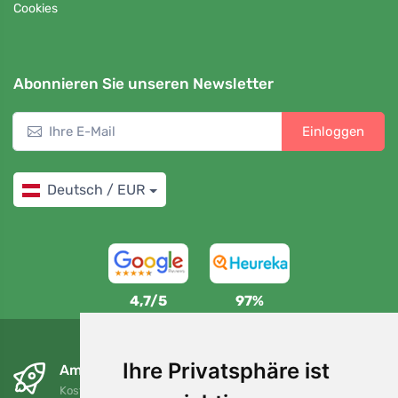
Cookies
Abonnieren Sie unseren Newsletter
Einloggen
Deutsch / EUR
4,7/5
97%
Ihre Privatsphäre ist
Am nächsten Tag und kostenlos
Kostenloser Versand für Bestellungen über 80 EUR