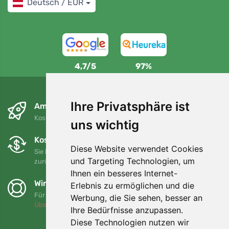
Deutsch / EUR
4,7/5
97%
Ihre Privatsphäre ist
Am nächsten Tag und kostenlos
Kostenloser Versand für Bestellungen über 80 EUR
uns wichtig
Kostenloser Umtausch und Rückgabe
Diese Website verwendet Cookies
Sie können Ihre Bestellung jederzeit innerhalb von 90 Tagen
und Targeting Technologien, um
zurückgeben oder umtauschen.
Ihnen ein besseres Internet-
Wir unterstützen Trees.org
Erlebnis zu ermöglichen und die
Für jede Bestellung pflanzen wir einen Baum! Mehr lesen
Werbung, die Sie sehen, besser an
Über uns
.
Ihre Bedürfnisse anzupassen.
Diese Technologien nutzen wir