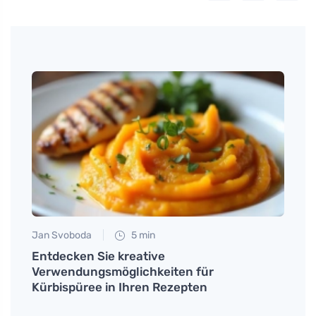
Jan Svoboda
5 min
Petr N
ende
Entdecken Sie kreative
Natür
Verwendungsmöglichkeiten für
fortg
Kürbispüree in Ihren Rezepten