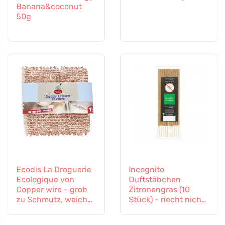
Banana&coconut
50g
Ecodis La Droguerie
Incognito
Ecologique von
Duftstäbchen
Copper wire - grob
Zitronengras (10
zu Schmutz, weich
Stück) - riecht nicht
zu Oberflächen
nach schwierigen
Insekten