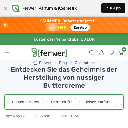
×
Ferwer: Parfum & Kosmetik
Zur App
⚡
SUMMER-Rabatt nur jetzt!
×
SUMMER
Zur App
Kostenloser Versand über 80 EUR
0
Ferwer
Blog
Gesundheit
Entdecken Sie das Geheimnis der
Herstellung von nussiger
Buttercreme
Damenparfums
Herrendüfte
Unisex-Parfums
D
Petr Novák
5 min
19.11.2024