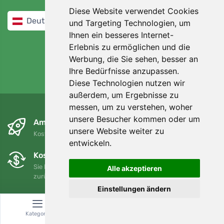
Diese Website verwendet Cookies
Deutsch / EUR
und Targeting Technologien, um
Ihnen ein besseres Internet-
Erlebnis zu ermöglichen und die
Werbung, die Sie sehen, besser an
Ihre Bedürfnisse anzupassen.
Diese Technologien nutzen wir
4,7/5
97%
außerdem, um Ergebnisse zu
messen, um zu verstehen, woher
unsere Besucher kommen oder um
Am nächsten Tag und kostenlos
unsere Website weiter zu
Kostenloser Versand für Bestellungen über 80 EUR
entwickeln.
Kostenloser Umtausch und Rückgabe
Sie können Ihre Bestellung jederzeit innerhalb von 90 Tagen
Alle akzeptieren
zurückgeben oder umtauschen.
Einstellungen ändern
Wir unterstützen Trees.org
Für jede Bestellung pflanzen wir einen Baum! Mehr lesen
Kategorie
Suche
Warenkorb
Über uns
.