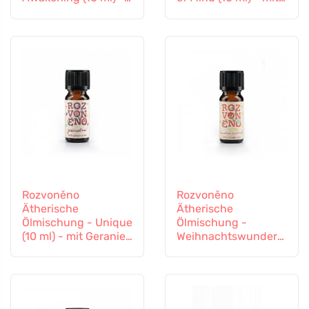
mit Zitrone, Orange
Lavendel und
und Palmrose
Patchouli
Rozvoněno
Rozvoněno
Ätherische
Ätherische
Ölmischung - Unique
Ölmischung -
(10 ml) - mit Geranie
Weihnachtswunder
und Palmrose
(10 ml) - mit
Lebkuchengewürzen