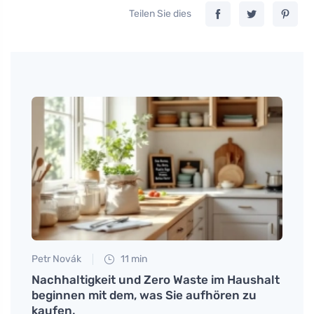
Teilen Sie dies
Petr Novák
11 min
Petr N
 und
Nachhaltigkeit und Zero Waste im Haushalt
Wie m
se in
beginnen mit dem, was Sie aufhören zu
entf
kaufen.
Flies