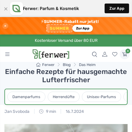
×
Ferwer: Parfum & Kosmetik
Zur App
⚡
SUMMER-Rabatt nur jetzt!
×
SUMMER
Zur App
Kostenloser Versand über 80 EUR
0
Ferwer
Blog
Das Heim
Einfache Rezepte für hausgemachte
Lufterfrischer
Damenparfums
Herrendüfte
Unisex-Parfums
D
Jan Svoboda
9 min
16.7.2024