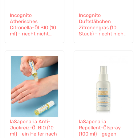
Incognito
Incognito
Ätherisches
Duftstäbchen
Citronella-Öl BIO (10
Zitronengras (10
ml) - riecht nicht
Stück) - riecht nicht
nach schwierigen
nach schwierigen
Insekten
Insekten
laSaponaria Anti-
laSaponaria
Juckreiz-Öl BIO (10
Repellent-Ölspray
ml) - ein Helfer nach
(100 ml) - gegen