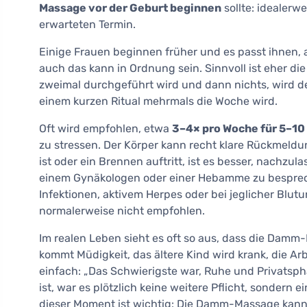
Massage vor der Geburt beginnen
sollte: idealer
erwarteten Termin.
Einige Frauen beginnen früher und es passt ihnen,
auch das kann in Ordnung sein. Sinnvoll ist eher di
zweimal durchgeführt wird und dann nichts, wird der
einem kurzen Ritual mehrmals die Woche wird.
Oft wird empfohlen, etwa
3–4× pro Woche für 5–10
zu stressen. Der Körper kann recht klare Rückmeld
ist oder ein Brennen auftritt, ist es besser, nachzu
einem Gynäkologen oder einer Hebamme zu bespreche
Infektionen, aktivem Herpes oder bei jeglicher Bl
normalerweise nicht empfohlen.
Im realen Leben sieht es oft so aus, dass die Dam
kommt Müdigkeit, das ältere Kind wird krank, die Ar
einfach: „Das Schwierigste war, Ruhe und Privatsp
ist, war es plötzlich keine weitere Pflicht, sonder
dieser Moment ist wichtig: Die Damm-Massage kann a