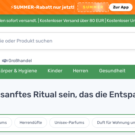
⚡
SUMMER-Rabatt nur jetzt!
SUMMER
Zur App
en sofort versandt. |
Kostenloser Versand über 80 EUR
| Kostenloser 
Großhandel
örper & Hygiene
Kinder
Herren
Gesundheit
anftes Ritual sein, das die Ents
ums
Herrendüfte
Unisex-Parfums
Duft für Wohnung u