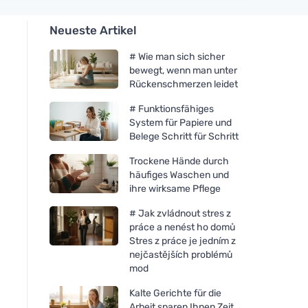
Neueste Artikel
# Wie man sich sicher
bewegt, wenn man unter
Rückenschmerzen leidet
# Funktionsfähiges
System für Papiere und
Belege Schritt für Schritt
Trockene Hände durch
häufiges Waschen und
ihre wirksame Pflege
# Jak zvládnout stres z
práce a nenést ho domů
Stres z práce je jedním z
nejčastějších problémů
mod
Kalte Gerichte für die
Arbeit sparen Ihnen Zeit