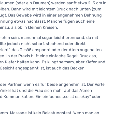
e Daumen (oder ein Daumen) werden sanft etwa 2–3 cm in
eiben. Dann wird mit leichtem Druck nach unten (zum
rzeugt. Das Gewebe wird in einer angenehmen Dehnung
pannung etwas nachlässt. Manche fügen auch eine
zu, als ob in kleinen Kreisen.
enehm sein, manchmal sogar leicht brennend, da mit
lte jedoch nicht scharf, stechend oder direkt
weicht", das Gesäß anspannt oder der Atem angehalten
. In der Praxis hilft eine einfache Regel: Druck so,
Kiefer halten kann. Es klingt seltsam, aber Kiefer und
esicht angespannt ist, ist auch das Becken
er Partner, wenn es für beide angenehm ist. Der Vorteil
Winkel hat und die Frau sich mehr auf das Atmen
nd Kommunikation. Ein einfaches „so ist es okay" oder
Damm-Massage ist kein Belastungstest. Wenn man an