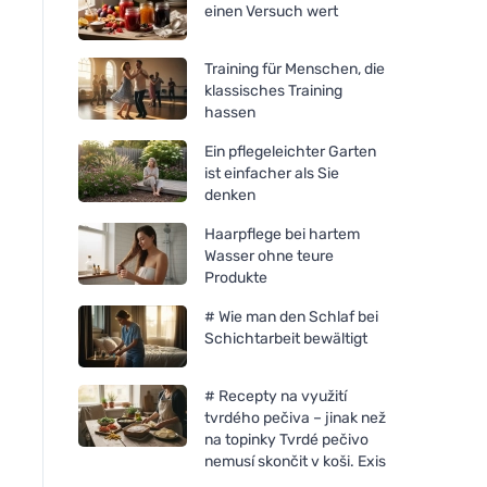
einen Versuch wert
Training für Menschen, die
klassisches Training
hassen
Ein pflegeleichter Garten
ist einfacher als Sie
denken
Haarpflege bei hartem
Wasser ohne teure
Produkte
# Wie man den Schlaf bei
Schichtarbeit bewältigt
# Recepty na využití
tvrdého pečiva – jinak než
na topinky Tvrdé pečivo
nemusí skončit v koši. Exis