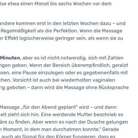
weise etwa einen Monat bis sechs Wochen vor dem
 andere kommen erst in den letzten Wochen dazu – und
e Regelmäßigkeit als die Perfektion. Wenn die Massage
 Effekt logischerweise geringer sein, als wenn sie zu
 Minuten
, aber es ist nicht notwendig, sich mit Zahlen
ungen geben. Wenn der Bereich überempfindlich, gereizt
lassen, eine Pause einzulegen oder es gegebenenfalls mit
n. Vorsicht ist auch bei wiederholten vaginalen
utung geboten – dann wird die Massage ohne Rücksprache
m-Massage „für den Abend geplant" wird – und dann
beit zieht sich hin. Eine werdende Mutter beschrieb es
häre zu finden. Aber wenn es nach der Dusche gelungen
n ein Moment, in dem man durchatmen konnte." Gerade
uch als Signal für den Körper fungieren, dass es