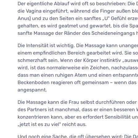
Der eigentliche Ablauf wird oft so beschrieben: Di
die Vagina eingeführt, während die Finger außen bl
Anus) und zu den Seiten ein sanftes „U" Gefühl e
gehalten, es wird geatmet und gewartet, bis die S
sanfte Massage der Ränder des Scheideneingangs hin
Die Intensität ist wichtig. Die Massage kann unang
einem empfindlichen Bereich gearbeitet wird. Sie sol
schmerzhaft sein. Wenn der Körper instinktiv „aus
wird, ist das normalerweise ein Zeichen, nachzulassen
dass man einen ruhigen Atem und einen entspannten 
Beckenboden reagieren oft gemeinsam – wenn das G
angespannt.
Die Massage kann die Frau selbst durchführen oder d
des Partners ist manchmal, dass er einen besseren 
konzentrieren kann, aber es erfordert Sensibilität u
„jetzt ist es zu viel" reicht aus.
Und noch eine Sache, die oft übersehen wird: Die 