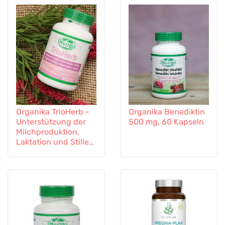
Organika TrioHerb -
Organika Benediktin
Unterstützung der
500 mg, 60 Kapseln
Milchproduktion,
Laktation und Stillen,
60 Kapseln