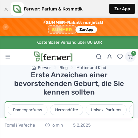
×
Ferwer: Parfum & Kosmetik
Zur App
⚡
SUMMER-Rabatt nur jetzt!
×
SUMMER
Zur App
Kostenloser Versand über 80 EUR
0
Ferwer
Blog
Mutter und Kind
Erste Anzeichen einer
bevorstehenden Geburt, die Sie
kennen sollten
Damenparfums
Herrendüfte
Unisex-Parfums
D
Tomáš Vařecha
6 min
5.2.2025