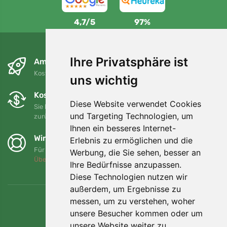
4,7/5
97%
Ihre Privatsphäre ist
Am nächsten Tag und kostenlos
Kostenloser Versand für Bestellungen über 80 EUR
uns wichtig
Kostenloser Umtausch und Rückgabe
Diese Website verwendet Cookies
Sie können Ihre Bestellung jederzeit innerhalb von 90 Tagen
und Targeting Technologien, um
zurückgeben oder umtauschen.
Ihnen ein besseres Internet-
Wir unterstützen Trees.org
Erlebnis zu ermöglichen und die
Für jede Bestellung pflanzen wir einen Baum! Mehr lesen
Werbung, die Sie sehen, besser an
Über uns
.
Ihre Bedürfnisse anzupassen.
Diese Technologien nutzen wir
außerdem, um Ergebnisse zu
messen, um zu verstehen, woher
unsere Besucher kommen oder um
unsere Website weiter zu