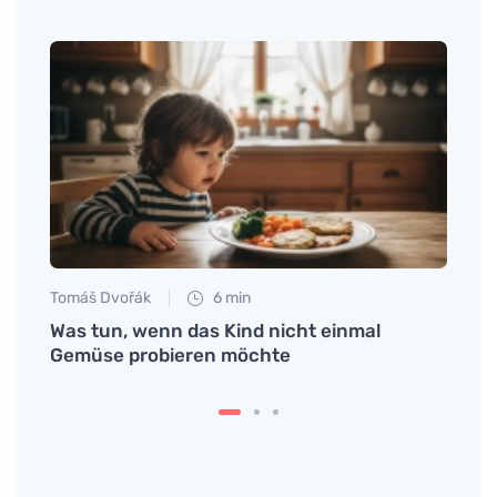
Tomáš Dvořák
6 min
Petr N
Was tun, wenn das Kind nicht einmal
Das i
Gemüse probieren möchte
Kinde