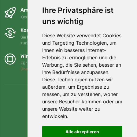
Ihre Privatsphäre ist
Am nächsten Tag und kostenlos
Kostenloser Versand für Bestellungen über 80 EUR
uns wichtig
Kostenloser Umtausch und Rückgabe
Diese Website verwendet Cookies
Sie können Ihre Bestellung jederzeit innerhalb von 90 Tagen
und Targeting Technologien, um
zurückgeben oder umtauschen.
Ihnen ein besseres Internet-
Wir unterstützen Trees.org
Erlebnis zu ermöglichen und die
Für jede Bestellung pflanzen wir einen Baum! Mehr lesen
Werbung, die Sie sehen, besser an
Über uns
.
Ihre Bedürfnisse anzupassen.
Diese Technologien nutzen wir
außerdem, um Ergebnisse zu
messen, um zu verstehen, woher
unsere Besucher kommen oder um
unsere Website weiter zu
entwickeln.
Alle akzeptieren