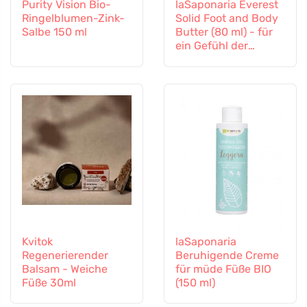
Purity Vision Bio-
laSaponaria Everest
Ringelblumen-Zink-
Solid Foot and Body
Salbe 150 ml
Butter (80 ml) - für
ein Gefühl der
Erleichterung und
leichte Füße
Kvitok
laSaponaria
Regenerierender
Beruhigende Creme
Balsam - Weiche
für müde Füße BIO
Füße 30ml
(150 ml)