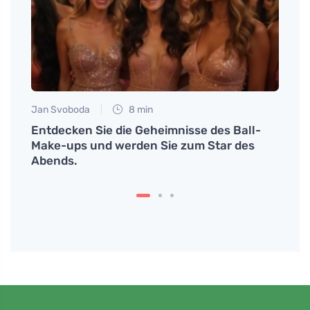
Jan Svoboda
8 min
Jan S
 den
Entdecken Sie die Geheimnisse des Ball-
Natür
k
Make-ups und werden Sie zum Star des
Sonne
Abends.