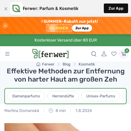
×
Ferwer: Parfum & Kosmetik
Zur App
⚡
SUMMER-Rabatt nur jetzt!
×
SUMMER
Zur App
Kostenloser Versand über 80 EUR
0
Ferwer
Blog
Kosmetik
Effektive Methoden zur Entfernung
von harter Haut am großen Zeh
Damenparfums
Herrendüfte
Unisex-Parfums
D
Martina Domanská
8 min
1.8.2024