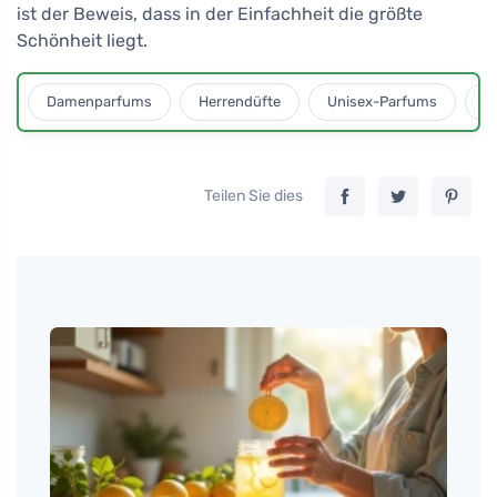
ist der Beweis, dass in der Einfachheit die größte
Schönheit liegt.
Damenparfums
Herrendüfte
Unisex-Parfums
D
Teilen Sie dies