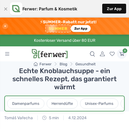
×
Ferwer: Parfum & Kosmetik
Zur App
⚡
SUMMER-Rabatt nur jetzt!
×
SUMMER
Zur App
Kostenloser Versand über 80 EUR
0
Ferwer
Blog
Gesundheit
Echte Knoblauchsuppe - ein
schnelles Rezept, das garantiert
wärmt
Damenparfums
Herrendüfte
Unisex-Parfums
D
Tomáš Vařecha
5 min
4.12.2024