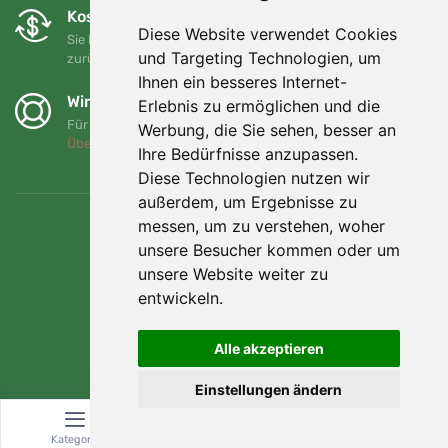
Kostenloser Umtausch und Rückgabe
Diese Website verwendet Cookies
Sie können Ihre Bestellung jederzeit innerhalb von 90 Tagen
und Targeting Technologien, um
zurückgeben oder umtauschen.
Ihnen ein besseres Internet-
Wir unterstützen Trees.org
Erlebnis zu ermöglichen und die
Für jede Bestellung pflanzen wir einen Baum! Mehr lesen
Werbung, die Sie sehen, besser an
Über uns
.
Ihre Bedürfnisse anzupassen.
Diese Technologien nutzen wir
außerdem, um Ergebnisse zu
messen, um zu verstehen, woher
unsere Besucher kommen oder um
unsere Website weiter zu
entwickeln.
Alle akzeptieren
Einstellungen ändern
© Topshelf s.r.o. Alle Rechte vorbehalten.
Kategorie
Suche
Warenkorb