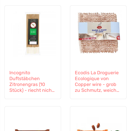
Incognito
Ecodis La Droguerie
Duftstäbchen
Ecologique von
Zitronengras (10
Copper wire - grob
Stück) - riecht nicht
zu Schmutz, weich
nach schwierigen
zu Oberflächen
Insekten