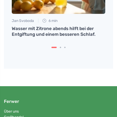
Jan Svoboda
6 min
Petr N
n
Wasser mit Zitrone abends hilft bei der
Entde
Entgiftung und einem besseren Schlaf.
Wala
Gesch
Ferwer
Über uns