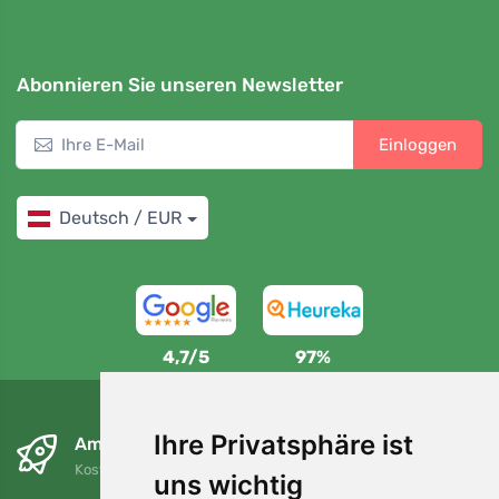
Abonnieren Sie unseren Newsletter
Einloggen
Deutsch / EUR
4,7/5
97%
Ihre Privatsphäre ist
Am nächsten Tag und kostenlos
Kostenloser Versand für Bestellungen über 80 EUR
uns wichtig