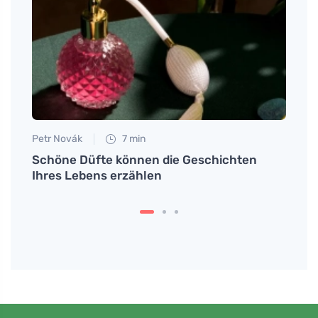
Petr Novák
7 min
Jan S
Schöne Düfte können die Geschichten
Wie m
einen
Ihres Lebens erzählen
Zeite