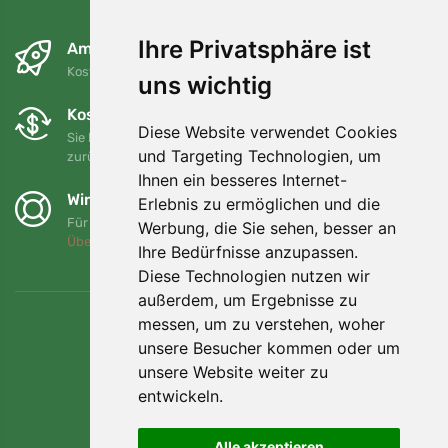
Ihre Privatsphäre ist
Am nächsten Tag und kostenlos
Kostenloser Versand für Bestellungen über 80 EUR
uns wichtig
Kostenloser Umtausch und Rückgabe
Diese Website verwendet Cookies
Sie können Ihre Bestellung jederzeit innerhalb von 90 Tagen
und Targeting Technologien, um
zurückgeben oder umtauschen.
Ihnen ein besseres Internet-
Wir unterstützen Trees.org
Erlebnis zu ermöglichen und die
Für jede Bestellung pflanzen wir einen Baum! Mehr lesen
Werbung, die Sie sehen, besser an
Über uns
.
Ihre Bedürfnisse anzupassen.
Diese Technologien nutzen wir
außerdem, um Ergebnisse zu
messen, um zu verstehen, woher
unsere Besucher kommen oder um
unsere Website weiter zu
entwickeln.
Alle akzeptieren