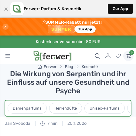
×
Ferwer: Parfum & Kosmetik
Zur App
⚡
SUMMER-Rabatt nur jetzt!
×
SUMMER
Zur App
Kostenloser Versand über 80 EUR
0
Ferwer
Blog
Kosmetik
Die Wirkung von Serpentin und ihr
Einfluss auf unsere Gesundheit und
Psyche
Damenparfums
Herrendüfte
Unisex-Parfums
D
Jan Svoboda
7 min
20.1.2026