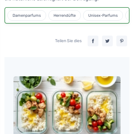
Damenparfums
Herrendüfte
Unisex-Parfums
D
Teilen Sie dies