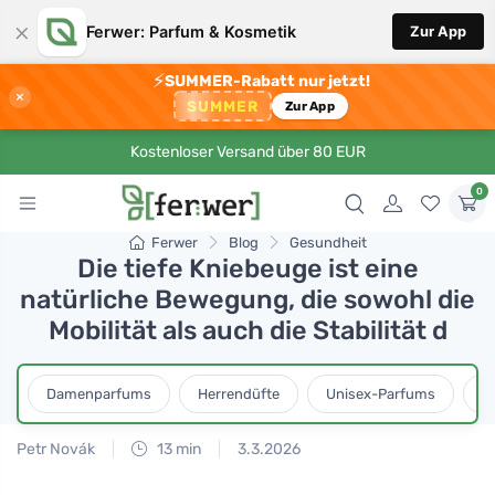
×
Ferwer: Parfum & Kosmetik
Zur App
⚡
SUMMER-Rabatt nur jetzt!
×
SUMMER
Zur App
Kostenloser Versand über 80 EUR
0
Ferwer
Blog
Gesundheit
Die tiefe Kniebeuge ist eine
natürliche Bewegung, die sowohl die
Mobilität als auch die Stabilität d
Damenparfums
Herrendüfte
Unisex-Parfums
D
Petr Novák
13 min
3.3.2026