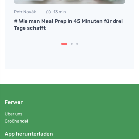
Petr Novák
13 min
Jan S
e man
# Wie man Meal Prep in 45 Minuten für drei
Warum
Tage schafft
die G
Ferwer
Über uns
Großhandel
App herunterladen