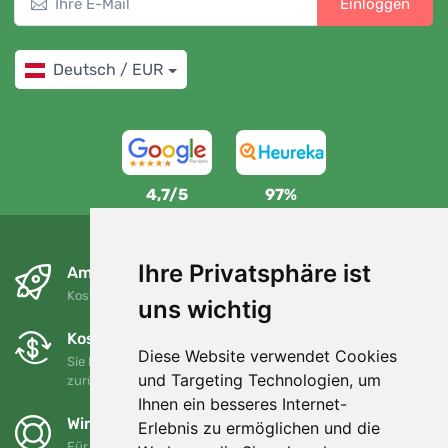
Einloggen
Deutsch / EUR
4,7/5
97%
Ihre Privatsphäre ist
Am nächsten Tag und kostenlos
Kostenloser Versand für Bestellungen über 80 EUR
uns wichtig
Kostenloser Umtausch und Rückgabe
Diese Website verwendet Cookies
Sie können Ihre Bestellung jederzeit innerhalb von 90 Tagen
und Targeting Technologien, um
zurückgeben oder umtauschen.
Ihnen ein besseres Internet-
Wir unterstützen Trees.org
Erlebnis zu ermöglichen und die
Für jede Bestellung pflanzen wir einen Baum! Mehr lesen