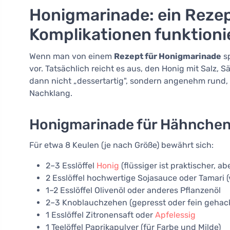
Honigmarinade: ein Rezep
Komplikationen funktioni
Wenn man von einem
Rezept für Honigmarinade
sp
vor. Tatsächlich reicht es aus, den Honig mit Salz,
dann nicht „dessertartig", sondern angenehm rund,
Nachklang.
Honigmarinade für Hähnchen
Für etwa 8 Keulen (je nach Größe) bewährt sich:
2–3 Esslöffel
Honig
(flüssiger ist praktischer, a
2 Esslöffel hochwertige Sojasauce oder Tamari (
1–2 Esslöffel Olivenöl oder anderes Pflanzenöl
2–3 Knoblauchzehen (gepresst oder fein gehac
1 Esslöffel Zitronensaft oder
Apfelessig
1 Teelöffel Paprikapulver (für Farbe und Milde)