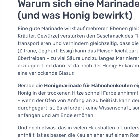
Warum sich eine Marinade
(und was Honig bewirkt)
Eine gute Marinade wirkt auf mehreren Ebenen gleic
Kräuter, Gewürze) verstärken den Geschmack des Fle
transportieren und verhindern gleichzeitig, dass d
(Zitrone, Joghurt, Essig) kann das Fleisch leicht z
übertreiben – zu viel Säure und zu langes Mariniere
erzeugen. Und dann ist da noch der Honig: Er karame
eine verlockende Glasur.
Gerade die
Honigmarinade für Hähnchenkeulen
ei
Honig in der trockenen Hitze schnell Farbe annimmt
– wenn der Ofen von Anfang an zu heiß ist, kann de
durchgegart ist. Es erfordert keine Wissenschaft, 
anfangen und am Ende erhöhen.
Und noch etwas, das in vielen Haushalten oft unter
enthält, ist es besser, die Keulen eher auf einem R