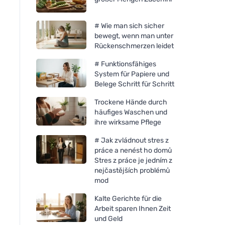
# Wie man sich sicher
bewegt, wenn man unter
Rückenschmerzen leidet
# Funktionsfähiges
System für Papiere und
Belege Schritt für Schritt
Trockene Hände durch
häufiges Waschen und
ihre wirksame Pflege
# Jak zvládnout stres z
práce a nenést ho domů
Stres z práce je jedním z
nejčastějších problémů
mod
Kalte Gerichte für die
Arbeit sparen Ihnen Zeit
und Geld