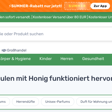
⚡
SUMMER-Rabatt nur jetzt!
SUMMER
Zur App
en sofort versandt. |
Kostenloser Versand über 80 EUR
| Kostenloser 
Großhandel
örper & Hygiene
Kinder
Herren
Gesundheit
len mit Honig funktioniert hervo
ums
Herrendüfte
Unisex-Parfums
Duft für Wohnung u