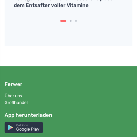
sch
dem Entsafter voller Vitamine
Symp
sein?
Ferwer
Über uns
Großhandel
App herunterladen
Get it on
Google Play