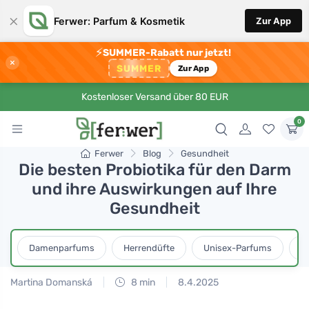
×
Ferwer: Parfum & Kosmetik
Zur App
⚡
SUMMER-Rabatt nur jetzt!
×
SUMMER
Zur App
Kostenloser Versand über 80 EUR
0
Ferwer
Blog
Gesundheit
Die besten Probiotika für den Darm
und ihre Auswirkungen auf Ihre
Gesundheit
Damenparfums
Herrendüfte
Unisex-Parfums
D
Martina Domanská
8 min
8.4.2025