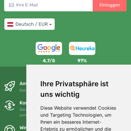
Einloggen
Deutsch / EUR
4,7/5
97%
Ihre Privatsphäre ist
Am nächsten Tag und kostenlos
Kostenloser Versand für Bestellungen über 80 EUR
uns wichtig
Kostenloser Umtausch und Rückgabe
Diese Website verwendet Cookies
Sie können Ihre Bestellung jederzeit innerhalb von 90 Tagen
und Targeting Technologien, um
zurückgeben oder umtauschen.
Ihnen ein besseres Internet-
Wir unterstützen Trees.org
Erlebnis zu ermöglichen und die