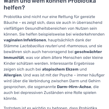
Wann und wem können Probiotika
helfen?
Probiotika sind nicht nur eine Rettung für gereizte
Bäuche – es zeigt sich, dass sie auch in überraschend
vielfältigen Gesundheitsbereichen von Nutzen sein
können. Sie helfen beispielsweise bei wiederkehrenden
vaginalen Infektionen
, hauptsächlich dank der
Stämme
Lactobacillus reuteri
und
rhamnosus
, und sie
bewähren sich auch hervorragend bei
geschwächter
Immunität
, was vor allem ältere Menschen oder kleine
Kinder schätzen werden. Interessante Ergebnisse
zeigen sich auch bei
atopischem Ekzem
und
Allergien
. Und was ist mit der Psyche – immer häufiger
wird über die Verbindung zwischen Darm und Gehirn
gesprochen, die sogenannte
Darm-Hirn-Achse
, die
auch bei depressiven Zuständen eine Rolle spielen
könnte.
Trotzdem ist es wichtig zu betonen, dass Probiotika