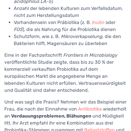
acidophilus LA-5
)
Anzahl der lebenden Kulturen zum Verfallsdatum,
nicht zum Herstellungsdatum
Vorhandensein von Präbiotika (z. B.
Inulin
oder
FOS
), die als Nahrung für die Probiotika dienen
Schutzform, wie z. B.
Mikroverkapselung
, die den
Bakterien hilft, Magensäuren zu überleben
Eine in der Fachzeitschrift
Frontiers in Microbiology
veröffentlichte Studie zeigte, dass bis zu 30 % der
kommerziell verkauften Probiotika auf dem
europäischen Markt die angegebene Menge an
lebenden Kulturen nicht erfüllen. Vertrauenswürdigkeit
und Qualität sind daher entscheidend.
Und was sagt die Praxis? Nehmen wir das Beispiel einer
Frau, die nach der Einnahme von
Antibiotika
wiederholt
an
Verdauungsproblemen, Blähungen
und Müdigkeit
litt. Ihr Arzt empfahl ihr eine Kombination aus drei
Probiotika-Stämmen zusammen mit
Ballaststoffen
und