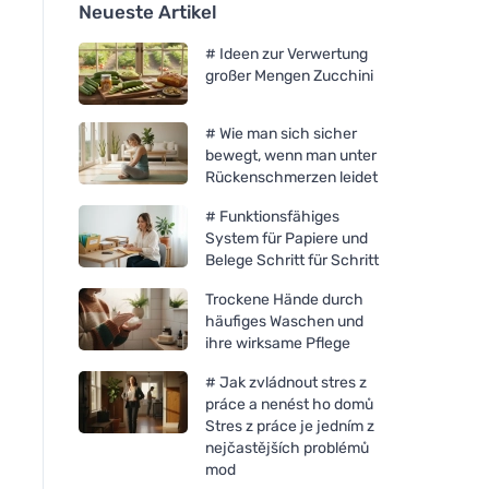
Neueste Artikel
# Ideen zur Verwertung
großer Mengen Zucchini
# Wie man sich sicher
bewegt, wenn man unter
Rückenschmerzen leidet
# Funktionsfähiges
System für Papiere und
Belege Schritt für Schritt
Trockene Hände durch
häufiges Waschen und
ihre wirksame Pflege
# Jak zvládnout stres z
práce a nenést ho domů
Stres z práce je jedním z
nejčastějších problémů
mod