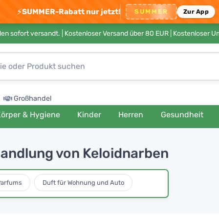
⚡
SUMMER-Rabatt nur jetzt!
SUMMER
Zur App
en sofort versandt. |
Kostenloser Versand über 80 EUR
| Kostenloser 
Großhandel
örper & Hygiene
Kinder
Herren
Gesundheit
andlung von Keloidnarben
Parfums
Duft für Wohnung und Auto