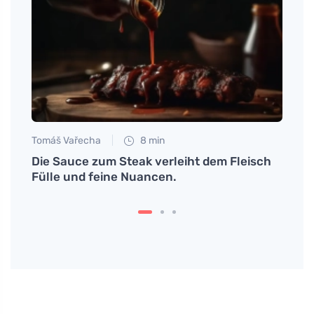
Tomáš Vařecha
8 min
Petr N
en
Die Sauce zum Steak verleiht dem Fleisch
Wie 
Fülle und feine Nuancen.
einen
beko