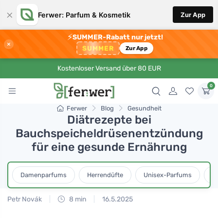
×
Ferwer: Parfum & Kosmetik
Zur App
⚡
SUMMER-Rabatt nur jetzt!
×
SUMMER
Zur App
Kostenloser Versand über 80 EUR
0
Ferwer
Blog
Gesundheit
Diätrezepte bei
Bauchspeicheldrüsenentzündung
für eine gesunde Ernährung
Damenparfums
Herrendüfte
Unisex-Parfums
D
Petr Novák
8 min
16.5.2025