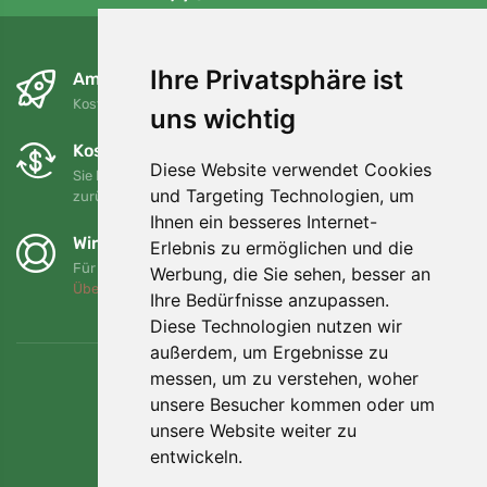
Ihre Privatsphäre ist
Am nächsten Tag und kostenlos
Kostenloser Versand für Bestellungen über 80 EUR
uns wichtig
Kostenloser Umtausch und Rückgabe
Diese Website verwendet Cookies
Sie können Ihre Bestellung jederzeit innerhalb von 90 Tagen
und Targeting Technologien, um
zurückgeben oder umtauschen.
Ihnen ein besseres Internet-
Wir unterstützen Trees.org
Erlebnis zu ermöglichen und die
Für jede Bestellung pflanzen wir einen Baum! Mehr lesen
Werbung, die Sie sehen, besser an
Über uns
.
Ihre Bedürfnisse anzupassen.
Diese Technologien nutzen wir
außerdem, um Ergebnisse zu
messen, um zu verstehen, woher
unsere Besucher kommen oder um
unsere Website weiter zu
entwickeln.