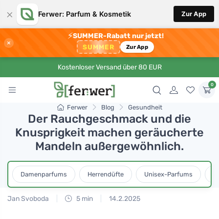
×
Ferwer: Parfum & Kosmetik
Zur App
⚡
SUMMER-Rabatt nur jetzt!
×
SUMMER
Zur App
Kostenloser Versand über 80 EUR
0
Ferwer
Blog
Gesundheit
Der Rauchgeschmack und die
Knusprigkeit machen geräucherte
Mandeln außergewöhnlich.
Damenparfums
Herrendüfte
Unisex-Parfums
D
Jan Svoboda
5 min
14.2.2025