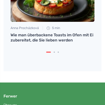
Anna Procházková
5 min
Eva No
Wie man überbackene Toasts im Ofen mit Ei
Wie A
 man
zubereitet, die Sie lieben werden
Wohl
Ferwer