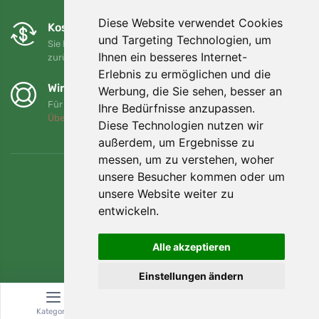
Diese Website verwendet Cookies
Kostenloser Umtausch und Rückgabe
und Targeting Technologien, um
Sie können Ihre Bestellung jederzeit innerhalb von 90 Tagen
Ihnen ein besseres Internet-
zurückgeben oder umtauschen.
Erlebnis zu ermöglichen und die
Wir unterstützen Trees.org
Werbung, die Sie sehen, besser an
Für jede Bestellung pflanzen wir einen Baum! Mehr lesen
Ihre Bedürfnisse anzupassen.
Über uns
.
Diese Technologien nutzen wir
außerdem, um Ergebnisse zu
messen, um zu verstehen, woher
unsere Besucher kommen oder um
unsere Website weiter zu
entwickeln.
Alle akzeptieren
Einstellungen ändern
Kategorie
Suche
Warenkorb