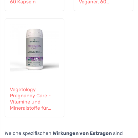
60 Kapseln
Veganer, 60
Tabletten
Vegetology
Pregnancy Care -
Vitamine und
Mineralstoffe für
schwangere und
stillende Frauen, 60
Tabletten
Welche spezifischen
Wirkungen von Estragon
sind