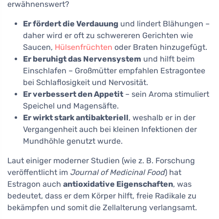
erwähnenswert?
Er fördert die Verdauung
und lindert Blähungen –
daher wird er oft zu schwereren Gerichten wie
Saucen,
Hülsenfrüchten
oder Braten hinzugefügt.
Er beruhigt das Nervensystem
und hilft beim
Einschlafen – Großmütter empfahlen Estragontee
bei Schlaflosigkeit und Nervosität.
Er verbessert den Appetit
– sein Aroma stimuliert
Speichel und Magensäfte.
Er wirkt stark antibakteriell
, weshalb er in der
Vergangenheit auch bei kleinen Infektionen der
Mundhöhle genutzt wurde.
Laut einiger moderner Studien (wie z. B. Forschung
veröffentlicht im
Journal of Medicinal Food
) hat
Estragon auch
antioxidative Eigenschaften
, was
bedeutet, dass er dem Körper hilft, freie Radikale zu
bekämpfen und somit die Zellalterung verlangsamt.