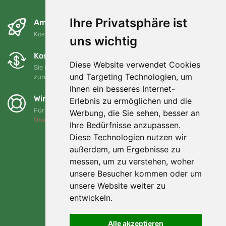
Ihre Privatsphäre ist
Am nächsten Tag und kostenlos
Kostenloser Versand für Bestellungen über 80 EUR
uns wichtig
Kostenloser Umtausch und Rückgabe
Diese Website verwendet Cookies
Sie können Ihre Bestellung jederzeit innerhalb von 90 Tagen
und Targeting Technologien, um
zurückgeben oder umtauschen.
Ihnen ein besseres Internet-
Wir unterstützen Trees.org
Erlebnis zu ermöglichen und die
Für jede Bestellung pflanzen wir einen Baum! Mehr lesen
Werbung, die Sie sehen, besser an
Über uns
.
Ihre Bedürfnisse anzupassen.
Diese Technologien nutzen wir
außerdem, um Ergebnisse zu
messen, um zu verstehen, woher
unsere Besucher kommen oder um
unsere Website weiter zu
entwickeln.
Alle akzeptieren