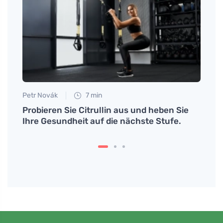
Petr Novák
7 min
Jan S
alen
Probieren Sie Citrullin aus und heben Sie
Entde
Ihre Gesundheit auf die nächste Stufe.
Pizza