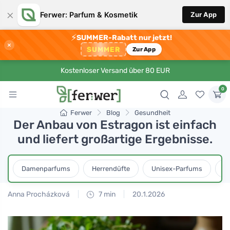
×
Ferwer: Parfum & Kosmetik
Zur App
⚡
SUMMER-Rabatt nur jetzt!
×
SUMMER
Zur App
Kostenloser Versand über 80 EUR
0
Ferwer
Blog
Gesundheit
Der Anbau von Estragon ist einfach
und liefert großartige Ergebnisse.
Damenparfums
Herrendüfte
Unisex-Parfums
D
Anna Procházková
7 min
20.1.2026