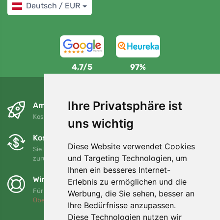
Deutsch / EUR
4,7/5
97%
Ihre Privatsphäre ist
Am nächsten Tag und kostenlos
Kostenloser Versand für Bestellungen über 80 EUR
uns wichtig
Kostenloser Umtausch und Rückgabe
Diese Website verwendet Cookies
Sie können Ihre Bestellung jederzeit innerhalb von 90 Tagen
und Targeting Technologien, um
zurückgeben oder umtauschen.
Ihnen ein besseres Internet-
Wir unterstützen Trees.org
Erlebnis zu ermöglichen und die
Für jede Bestellung pflanzen wir einen Baum! Mehr lesen
Werbung, die Sie sehen, besser an
Über uns
.
Ihre Bedürfnisse anzupassen.
Diese Technologien nutzen wir