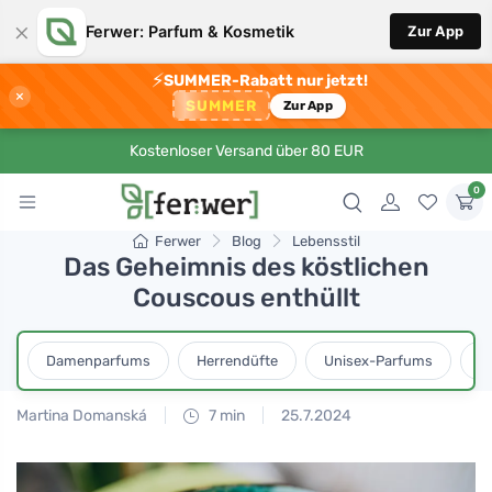
×
Ferwer: Parfum & Kosmetik
Zur App
⚡
SUMMER-Rabatt nur jetzt!
×
SUMMER
Zur App
Kostenloser Versand über 80 EUR
0
Ferwer
Blog
Lebensstil
Das Geheimnis des köstlichen
Couscous enthüllt
Damenparfums
Herrendüfte
Unisex-Parfums
D
Martina Domanská
7 min
25.7.2024