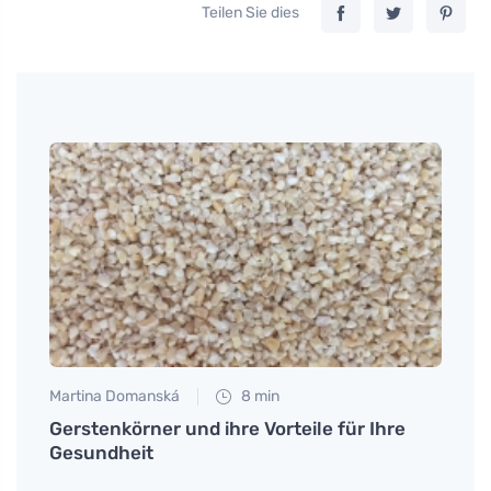
Teilen Sie dies
Martina Domanská
8 min
Petr N
Gerstenkörner und ihre Vorteile für Ihre
Entde
Gesundheit
Umebo