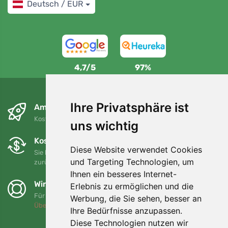
Deutsch / EUR
4,7/5
97%
Ihre Privatsphäre ist
Am nächsten Tag und kostenlos
Kostenloser Versand für Bestellungen über 80 EUR
uns wichtig
Kostenloser Umtausch und Rückgabe
Diese Website verwendet Cookies
Sie können Ihre Bestellung jederzeit innerhalb von 90 Tagen
und Targeting Technologien, um
zurückgeben oder umtauschen.
Ihnen ein besseres Internet-
Wir unterstützen Trees.org
Erlebnis zu ermöglichen und die
Für jede Bestellung pflanzen wir einen Baum! Mehr lesen
Werbung, die Sie sehen, besser an
Über uns
.
Ihre Bedürfnisse anzupassen.
Diese Technologien nutzen wir