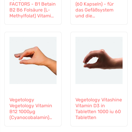
FACTORS - B1 Betain
(60 Kapseln) - für
B2 B6 Folsäure (L-
das Gefäßsystem
Methylfolat) Vitamin
und die
B12 und Zink, 60
Mikrozirkulation
Kapseln
Vegetology
Vegetology Vitashine
Vegetology Vitamin
Vitamin D3 in
B12 1000µg
Tabletten 1000 iu 60
(Cyanocobalamin)
Tabletten
allmähliche
Freisetzung 60