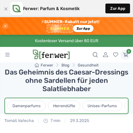
×
Ferwer: Parfum & Kosmetik
Zur App
⚡
SUMMER-Rabatt nur jetzt!
×
SUMMER
Zur App
Kostenloser Versand über 80 EUR
0
Ferwer
Blog
Gesundheit
Das Geheimnis des Caesar-Dressings
ohne Sardellen für jeden
Salatliebhaber
Damenparfums
Herrendüfte
Unisex-Parfums
D
Tomáš Vařecha
7 min
29.3.2025