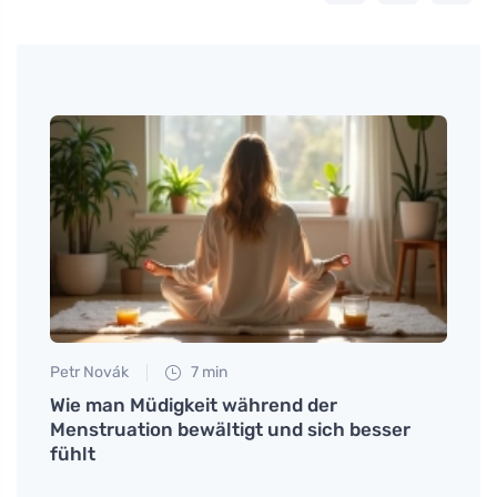
Petr Novák
7 min
Petr N
Wie man Müdigkeit während der
Entde
Menstruation bewältigt und sich besser
gesun
fühlt