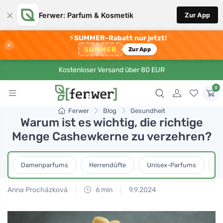
×
Ferwer: Parfum & Kosmetik
Zur App
⚡
SUMMER-Rabatt nur jetzt!
×
SUMMER
Zur App
Kostenloser Versand über 80 EUR
0
Ferwer
Blog
Gesundheit
Warum ist es wichtig, die richtige
Menge Cashewkerne zu verzehren?
Damenparfums
Herrendüfte
Unisex-Parfums
D
Anna Procházková
6 min
9.9.2024