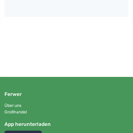
Jan S
ivum
Disk
Patie
Ferwer
Über uns
Großhandel
App herunterladen