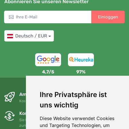
Abonnieren Sie unseren Newsletter
Einloggen
Deutsch / EUR
4,7/5
97%
Ihre Privatsphäre ist
Am nächsten Tag und kostenlos
Kostenloser Versand für Bestellungen über 80 EUR
uns wichtig
Kostenloser Umtausch und Rückgabe
Diese Website verwendet Cookies
Sie können Ihre Bestellung jederzeit innerhalb von 90 Tagen
und Targeting Technologien, um
zurückgeben oder umtauschen.