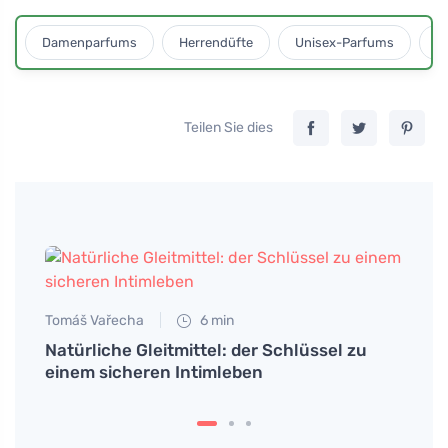
Damenparfums
Herrendüfte
Unisex-Parfums
D
Teilen Sie dies
Tomáš Vařecha
6 min
Natürliche Gleitmittel: der Schlüssel zu
einem sicheren Intimleben