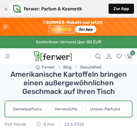
×
Ferwer: Parfum & Kosmetik
Zur App
⚡
SUMMER-Rabatt nur jetzt!
×
SUMMER
Zur App
Kostenloser Versand über 80 EUR
0
Ferwer
Blog
Gesundheit
Amerikanische Kartoffeln bringen
einen außergewöhnlichen
Geschmack auf Ihren Tisch
Damenparfums
Herrendüfte
Unisex-Parfums
D
Petr Novák
8 min
22.6.2025