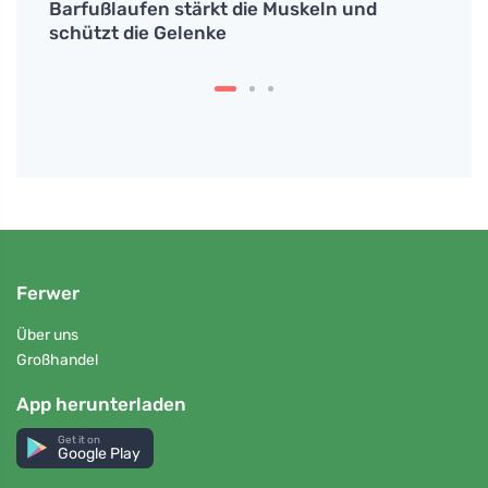
Barfußlaufen stärkt die Muskeln und
Wie w
schützt die Gelenke
gesun
Ferwer
Über uns
Großhandel
App herunterladen
Get it on
Google Play