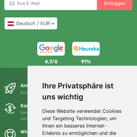
Einloggen
Deutsch / EUR
4,7/5
97%
Ihre Privatsphäre ist
Am nächsten Tag und kostenlos
Kostenloser Versand für Bestellungen über 80 EUR
uns wichtig
Kostenloser Umtausch und Rückgabe
Diese Website verwendet Cookies
Sie können Ihre Bestellung jederzeit innerhalb von 90 Tagen
und Targeting Technologien, um
zurückgeben oder umtauschen.
Ihnen ein besseres Internet-
Wir unterstützen Trees.org
Erlebnis zu ermöglichen und die