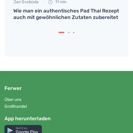
Jan Svoboda
11 min
Petr N
r
Wie man ein authentisches Pad Thai Rezept
Wie 
auch mit gewöhnlichen Zutaten zubereitet
alltä
kann
Ferwer
Über uns
Großhandel
App herunterladen
Get it on
Google Play