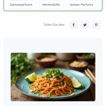
Damenparfums
Herrendüfte
Unisex-Parfums
D
Teilen Sie dies