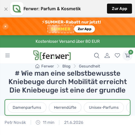
×
Ferwer: Parfum & Kosmetik
Zur App
⚡
SUMMER-Rabatt nur jetzt!
×
SUMMER
Zur App
Kostenloser Versand über 80 EUR
0
Ferwer
Blog
Gesundheit
# Wie man eine selbstbewusste
Kniebeuge durch Mobilität erreicht
Die Kniebeuge ist eine der grundle
Damenparfums
Herrendüfte
Unisex-Parfums
D
Petr Novák
11 min
21.6.2026