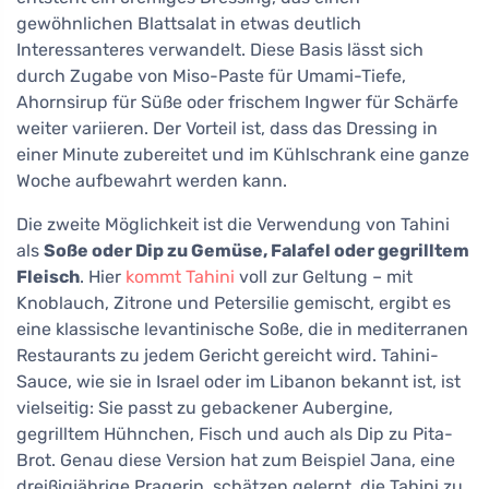
gewöhnlichen Blattsalat in etwas deutlich
Interessanteres verwandelt. Diese Basis lässt sich
durch Zugabe von Miso-Paste für Umami-Tiefe,
Ahornsirup für Süße oder frischem Ingwer für Schärfe
weiter variieren. Der Vorteil ist, dass das Dressing in
einer Minute zubereitet und im Kühlschrank eine ganze
Woche aufbewahrt werden kann.
Die zweite Möglichkeit ist die Verwendung von Tahini
als
Soße oder Dip zu Gemüse, Falafel oder gegrilltem
Fleisch
. Hier
kommt Tahini
voll zur Geltung – mit
Knoblauch, Zitrone und Petersilie gemischt, ergibt es
eine klassische levantinische Soße, die in mediterranen
Restaurants zu jedem Gericht gereicht wird. Tahini-
Sauce, wie sie in Israel oder im Libanon bekannt ist, ist
vielseitig: Sie passt zu gebackener Aubergine,
gegrilltem Hühnchen, Fisch und auch als Dip zu Pita-
Brot. Genau diese Version hat zum Beispiel Jana, eine
dreißigjährige Pragerin, schätzen gelernt, die Tahini zu