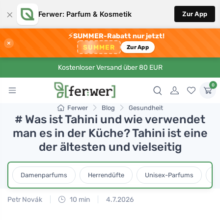
×
Ferwer: Parfum & Kosmetik
Zur App
⚡
SUMMER-Rabatt nur jetzt!
×
SUMMER
Zur App
Kostenloser Versand über 80 EUR
0
Ferwer
Blog
Gesundheit
# Was ist Tahini und wie verwendet
man es in der Küche? Tahini ist eine
der ältesten und vielseitig
Damenparfums
Herrendüfte
Unisex-Parfums
D
Petr Novák
10 min
4.7.2026