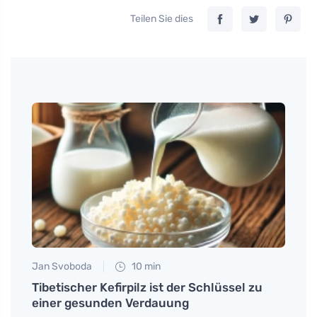
Teilen Sie dies
Jan Svoboda
10 min
Martin
hren
Tibetischer Kefirpilz ist der Schlüssel zu
Entde
einer gesunden Verdauung
ihren