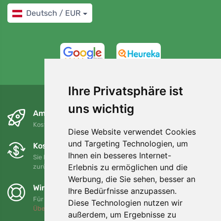
Deutsch / EUR
4,7/5
97%
Ihre Privatsphäre ist
uns wichtig
Am nächsten Tag und kostenlos
Kostenloser Versand für Bestellungen über 80 EUR
Diese Website verwendet Cookies
und Targeting Technologien, um
Kostenloser Umtausch und Rückgabe
Ihnen ein besseres Internet-
Sie können Ihre Bestellung jederzeit innerhalb von 90 Tagen
Erlebnis zu ermöglichen und die
zurückgeben oder umtauschen.
Werbung, die Sie sehen, besser an
Wir unterstützen Trees.org
Ihre Bedürfnisse anzupassen.
Für jede Bestellung pflanzen wir einen Baum! Mehr lesen
Diese Technologien nutzen wir
Über uns
.
außerdem, um Ergebnisse zu