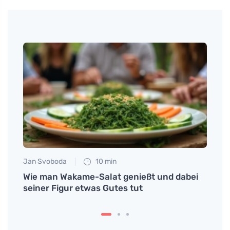
Jan Svoboda
10 min
Tomáš
icht
Wie man Wakame-Salat genießt und dabei
Rezep
seiner Figur etwas Gutes tut
unbe