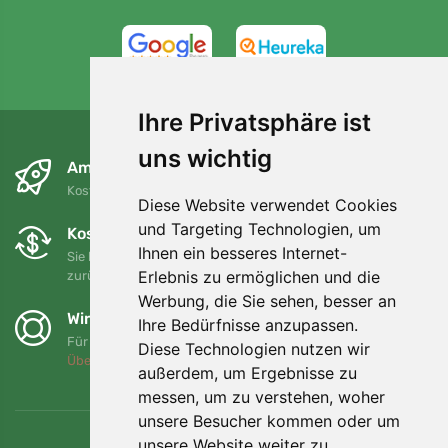
4,7/5
97%
Ihre Privatsphäre ist
uns wichtig
Am nächsten Tag und kostenlos
Kostenloser Versand für Bestellungen über 80 EUR
Diese Website verwendet Cookies
und Targeting Technologien, um
Kostenloser Umtausch und Rückgabe
Ihnen ein besseres Internet-
Sie können Ihre Bestellung jederzeit innerhalb von 90 Tagen
Erlebnis zu ermöglichen und die
zurückgeben oder umtauschen.
Werbung, die Sie sehen, besser an
Wir unterstützen Trees.org
Ihre Bedürfnisse anzupassen.
Für jede Bestellung pflanzen wir einen Baum! Mehr lesen
Diese Technologien nutzen wir
Über uns
.
außerdem, um Ergebnisse zu
messen, um zu verstehen, woher
unsere Besucher kommen oder um
unsere Website weiter zu