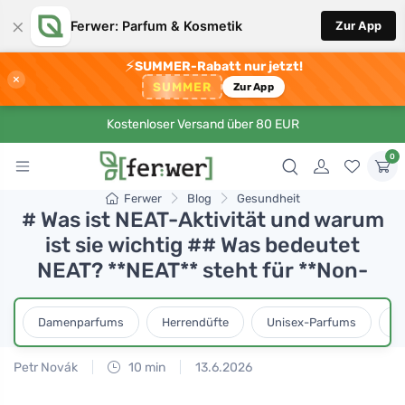
×
Ferwer: Parfum & Kosmetik
Zur App
⚡
SUMMER-Rabatt nur jetzt!
×
SUMMER
Zur App
Kostenloser Versand über 80 EUR
0
Ferwer
Blog
Gesundheit
# Was ist NEAT-Aktivität und warum
ist sie wichtig ## Was bedeutet
NEAT? **NEAT** steht für **Non-
Damenparfums
Herrendüfte
Unisex-Parfums
D
Petr Novák
10 min
13.6.2026