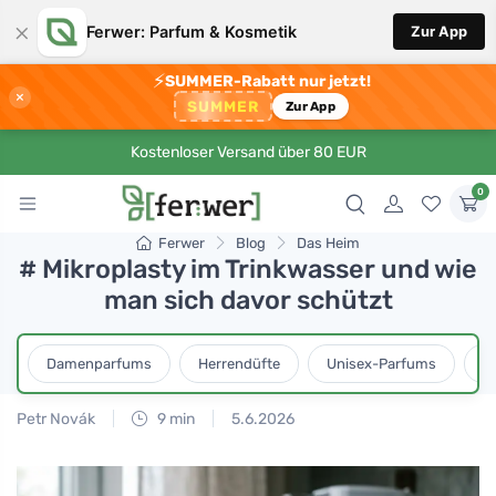
×
Ferwer: Parfum & Kosmetik
Zur App
⚡
SUMMER-Rabatt nur jetzt!
×
SUMMER
Zur App
Kostenloser Versand über 80 EUR
0
Ferwer
Blog
Das Heim
# Mikroplasty im Trinkwasser und wie
man sich davor schützt
Damenparfums
Herrendüfte
Unisex-Parfums
D
Petr Novák
9 min
5.6.2026