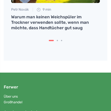
Petr Novák
9 min
Petr N
im
Warum man keinen Weichspüler im
Lerne
ziert.
Trockner verwenden sollte, wenn man
verm
möchte, dass Handtücher gut saug
Ferwer
Über uns
Großhandel