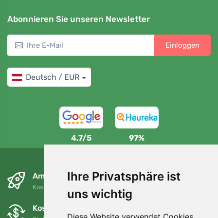
Abonnieren Sie unseren Newsletter
Einloggen
Deutsch / EUR
4,7/5
97%
Ihre Privatsphäre ist
Am nächsten Tag und kostenlos
Kostenloser Versand für Bestellungen über 80 EUR
uns wichtig
Kostenloser Umtausch und Rückgabe
Diese Website verwendet Cookies