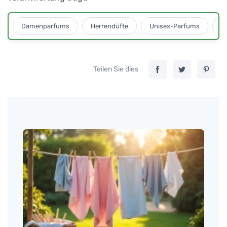
Damenparfums
Herrendüfte
Unisex-Parfums
D
Teilen Sie dies