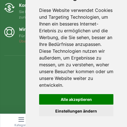
Kostenloser Umtausch und Rückgabe
Diese Website verwendet Cookies
Sie können Ihre Bestellung jederzeit innerhalb von 90 Tagen
und Targeting Technologien, um
zurückgeben oder umtauschen.
Ihnen ein besseres Internet-
Wir unterstützen Trees.org
Erlebnis zu ermöglichen und die
Für jede Bestellung pflanzen wir einen Baum! Mehr lesen
Werbung, die Sie sehen, besser an
Über uns
.
Ihre Bedürfnisse anzupassen.
Diese Technologien nutzen wir
außerdem, um Ergebnisse zu
messen, um zu verstehen, woher
unsere Besucher kommen oder um
unsere Website weiter zu
entwickeln.
Alle akzeptieren
Einstellungen ändern
© Topshelf s.r.o. Alle Rechte vorbehalten.
Kategorie
Suche
Warenkorb