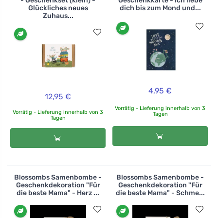
- Geschenkset (klein) -
Geschenkkarte - Ich liebe
Glückliches neues
dich bis zum Mond und...
Zuhaus...
4,95 €
12,95 €
Vorrätig - Lieferung innerhalb von 3
Vorrätig - Lieferung innerhalb von 3
Tagen
Tagen
Blossombs Samenbombe -
Blossombs Samenbombe -
Geschenkdekoration "Für
Geschenkdekoration "Für
die beste Mama" - Herz ...
die beste Mama" - Schme...