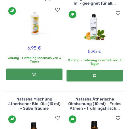
ml - geeignet für all...
6,95 €
5,95 €
Vorrätig - Lieferung innerhalb von 3
Vorrätig - Lieferung innerhalb von 3
Tagen
Tagen
Natasha Mischung
Natasha Ätherische
ätherischer Bio-Öle (10 ml)
Ölmischung (10 ml) - Freies
- Süße Träume
Atmen - frühlingsfrisch...