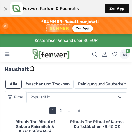
×
Ferwer: Parfum & Kosmetik
Zur App
⚡
SUMMER-Rabatt nur jetzt!
×
SUMMER
Zur App
Kostenloser Versand über 80 EUR
0
Haushalt
Alle
Waschen und Trocknen
Reinigung und Sauberkeit
Filter
1
2
…
16
Rituals The Ritual of
Rituals The Ritual of Karma
Sakura Reismilch &
Duftstäbchen /8,45 OZ
Kirschblüte Mini