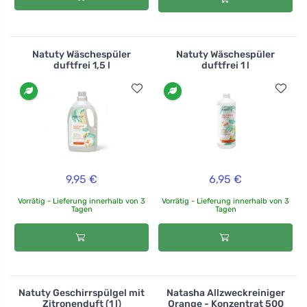
Natuty Wäschespüler
Natuty Wäschespüler
duftfrei 1,5 l
duftfrei 1 l
9,95 €
6,95 €
Vorrätig - Lieferung innerhalb von 3
Vorrätig - Lieferung innerhalb von 3
Tagen
Tagen
Natuty Geschirrspülgel mit
Natasha Allzweckreiniger
Zitronenduft (1 l)
Orange - Konzentrat 500