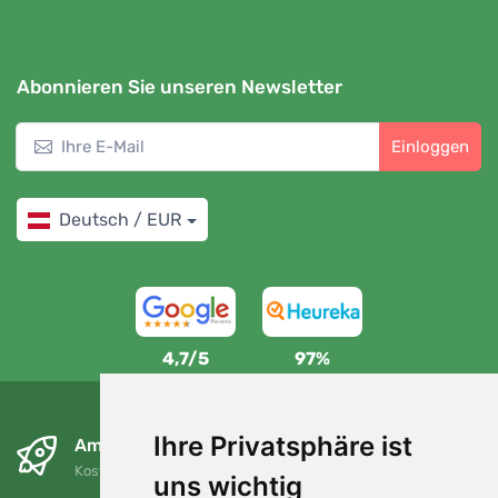
Abonnieren Sie unseren Newsletter
Einloggen
Deutsch / EUR
4,7/5
97%
Ihre Privatsphäre ist
Am nächsten Tag und kostenlos
Kostenloser Versand für Bestellungen über 80 EUR
uns wichtig