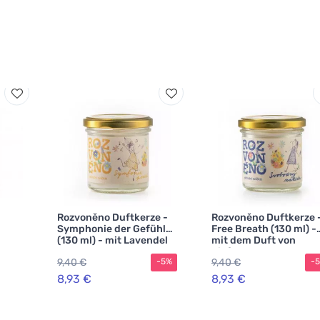
Rozvoněno Duftkerze -
Rozvoněno Duftkerze 
Symphonie der Gefühle
Free Breath (130 ml) -
(130 ml) - mit Lavendel
mit dem Duft von
und Ylang-Ylang
Kiefernholz
9,40 €
9,40 €
-5%
-
8,93 €
8,93 €