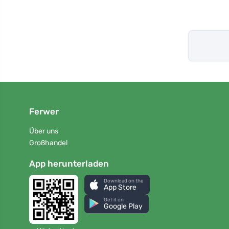
Ferwer
Über uns
Großhandel
App herunterladen
Download on the
App Store
Get it on
Google Play