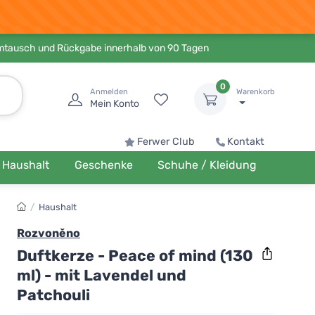
Umtausch und Rückgabe innerhalb von 90 Tagen
0
Anmelden
Warenkorb
Mein Konto
Ferwer Club
Kontakt
Haushalt
Geschenke
Schuhe / Kleidung
/
Haushalt
Rozvoněno
Duftkerze - Peace of mind (130
ml) - mit Lavendel und
Patchouli