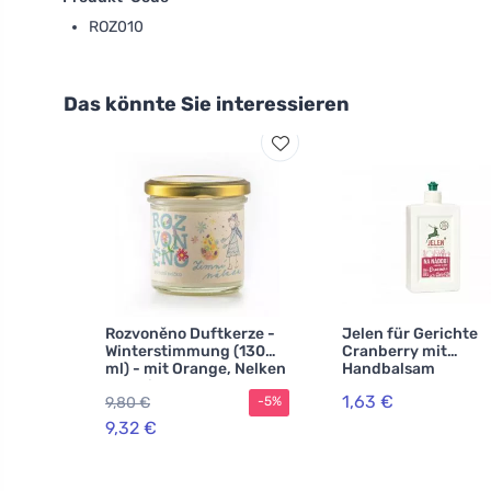
ROZ010
Das könnte Sie interessieren
Rozvoněno Duftkerze -
Jelen für Gerichte
Winterstimmung (130
Cranberry mit
ml) - mit Orange, Nelken
Handbalsam
und Zimt
1,63 €
9,80 €
-5%
9,32 €