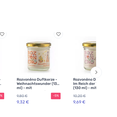
-
Rozvoněno Duftkerze -
Rozvoněno Duftkerze -
Weihnachtswunder (130
Im Reich der Träume
ml) - mit
(130 ml) - mit
Lebkuchengewürz
beruhigendem Lavendel
9,80 €
10,20 €
5%
-5%
-5%
9,32 €
9,69 €