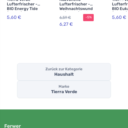
Lufterfrischer -
Lufterfrischer -
Lufterfr
BIO Energy Tide
Weihnachtswund
BIO Euk
(100 ml)
er (100 ml) - mit
(100 ml)
5,60 €
5,60 €
6,59 €
-5%
Lebkuchengewür
z
6,27 €
Zurück zur Kategorie
Haushalt
Marke
Tierra Verde
Ferwer