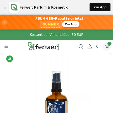
×
Ferwer: Parfum & Kosmetik
Zur App
⚡
SUMMER-Rabatt nur jetzt!
×
SUMMER
Zur App
Kostenloser Versand über 80 EUR
0