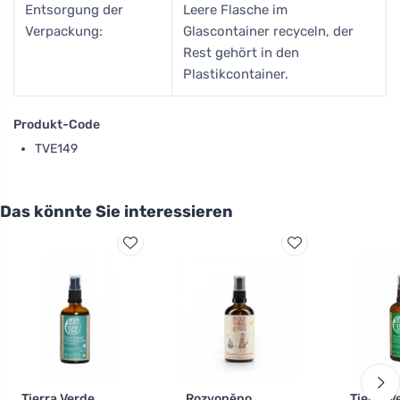
Entsorgung der
Leere Flasche im
Verpackung:
Glascontainer recyceln, der
Rest gehört in den
Plastikcontainer.
Produkt-Code
TVE149
Das könnte Sie interessieren
Tierra Verde
Rozvoněno
Tierra V