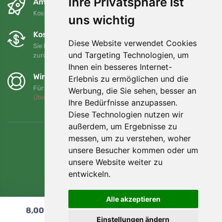
Ihre Privatsphäre ist
Am nächsten Tag und kostenlos
Kostenloser Versand für Bestellungen über 80 EUR
uns wichtig
Kostenloser Umtausch und Rückgabe
Diese Website verwendet Cookies
Sie können Ihre Bestellung jederzeit innerhalb von 90 Tagen
und Targeting Technologien, um
zurückgeben oder umtauschen.
Ihnen ein besseres Internet-
Wir unterstützen Trees.org
Erlebnis zu ermöglichen und die
Für jede Bestellung pflanzen wir einen Baum! Mehr lesen
Werbung, die Sie sehen, besser an
Über uns
.
Ihre Bedürfnisse anzupassen.
Diese Technologien nutzen wir
außerdem, um Ergebnisse zu
messen, um zu verstehen, woher
unsere Besucher kommen oder um
unsere Website weiter zu
entwickeln.
Alle akzeptieren
8,00
€
In den Warenkorb
Einstellungen ändern