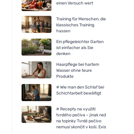
einen Versuch wert
Training für Menschen, die
klassisches Training
hassen
Ein pflegeleichter Garten
ist einfacher als Sie
denken
Haarpflege bei hartem
Wasser ohne teure
Produkte
# Wie man den Schlaf bei
Schichtarbeit bewältigt
# Recepty na využití
tvrdého pečiva – jinak než
na topinky Tvrdé pečivo
nemusí skončit v koši. Exis