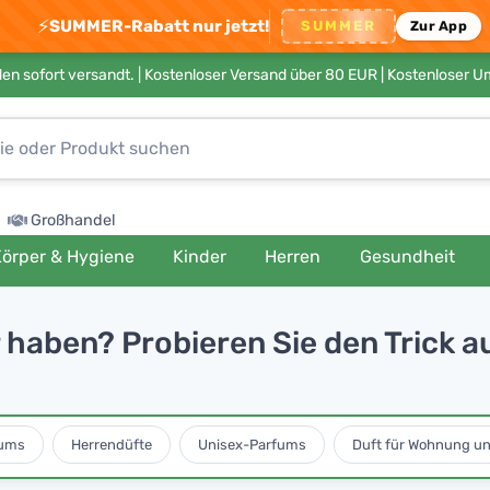
⚡
SUMMER-Rabatt nur jetzt!
SUMMER
Zur App
en sofort versandt. |
Kostenloser Versand über 80 EUR
| Kostenloser 
Großhandel
örper & Hygiene
Kinder
Herren
Gesundheit
haben? Probieren Sie den Trick au
ums
Herrendüfte
Unisex-Parfums
Duft für Wohnung u