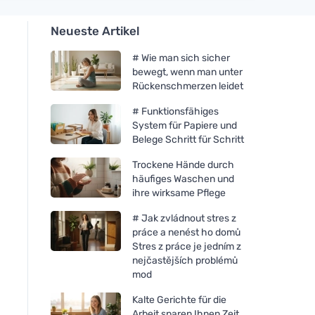
Neueste Artikel
# Wie man sich sicher
bewegt, wenn man unter
Rückenschmerzen leidet
# Funktionsfähiges
System für Papiere und
Belege Schritt für Schritt
Trockene Hände durch
häufiges Waschen und
ihre wirksame Pflege
# Jak zvládnout stres z
práce a nenést ho domů
Stres z práce je jedním z
nejčastějších problémů
mod
Kalte Gerichte für die
Arbeit sparen Ihnen Zeit