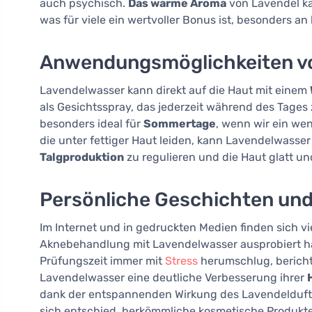
auch psychisch.
Das warme Aroma
von Lavendel ka
was für viele ein wertvoller Bonus ist, besonders an
Anwendungsmöglichkeiten v
Lavendelwasser kann direkt auf die Haut mit einem
als Gesichtsspray, das jederzeit während des Tages
besonders ideal für
Sommertage
, wenn wir ein wen
die unter fettiger Haut leiden, kann Lavendelwasser ei
Talgproduktion
zu regulieren und die Haut glatt un
Persönliche Geschichten un
Im Internet und in gedruckten Medien finden sich v
Aknebehandlung mit Lavendelwasser ausprobiert ha
Prüfungszeit immer mit
Stress
herumschlug, bericht
Lavendelwasser eine deutliche Verbesserung ihrer
dank der entspannenden Wirkung des Lavendeldufte
sich entschied, herkömmliche kosmetische Produkte