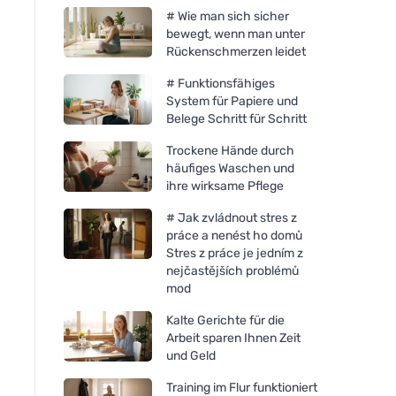
# Wie man sich sicher
bewegt, wenn man unter
Rückenschmerzen leidet
# Funktionsfähiges
System für Papiere und
Belege Schritt für Schritt
Trockene Hände durch
häufiges Waschen und
ihre wirksame Pflege
# Jak zvládnout stres z
práce a nenést ho domů
Stres z práce je jedním z
nejčastějších problémů
mod
Kalte Gerichte für die
Arbeit sparen Ihnen Zeit
und Geld
Training im Flur funktioniert