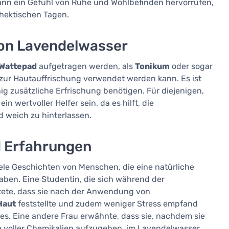
nn ein Gefühl von Ruhe und Wohlbefinden hervorrufen,
 hektischen Tagen.
on Lavendelwasser
Wattepad
aufgetragen werden, als
Tonikum
oder sogar
 zur Hautauffrischung verwendet werden kann. Es ist
ig zusätzliche Erfrischung benötigen. Für diejenigen,
n wertvoller Helfer sein, da es hilft, die
d weich zu hinterlassen.
d Erfahrungen
iele Geschichten von Menschen, die eine natürliche
ben. Eine Studentin, die sich während der
ete, dass sie nach der Anwendung von
Haut
feststellte und zudem weniger Stress empfand
s. Eine andere Frau erwähnte, dass sie, nachdem sie
 voller Chemikalien aufzugeben, im Lavendelwasser