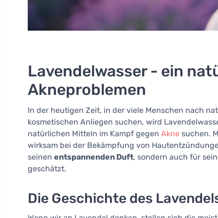
Lavendelwasser - ein natü
Akneproblemen
In der heutigen Zeit, in der viele Menschen nach n
kosmetischen Anliegen suchen, wird Lavendelwasser 
natürlichen Mitteln im Kampf gegen
Akne
suchen. M
wirksam bei der Bekämpfung von Hautentzündungen 
seinen
entspannenden Duft
, sondern auch für sei
geschätzt.
Die Geschichte des Lavendel
Wenn wir an Lavendel denken, stellen sich die meist