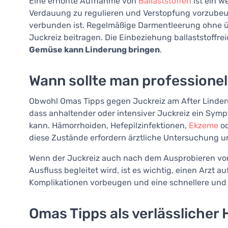
Eine erhöhte Aufnahme von
Ballaststoffen
ist ein w
Verdauung zu regulieren und Verstopfung vorzubeu
verbunden ist. Regelmäßige Darmentleerung ohne ü
Juckreiz beitragen. Die Einbeziehung ballaststoffre
Gemüse kann Linderung bringen
.
Wann sollte man professionel
Obwohl Omas Tipps gegen Juckreiz am After Linderu
dass anhaltender oder intensiver Juckreiz ein Symp
kann. Hämorrhoiden, Hefepilzinfektionen,
Ekzeme
od
diese Zustände erfordern ärztliche Untersuchung 
Wenn der Juckreiz auch nach dem Ausprobieren von
Ausfluss begleitet wird, ist es wichtig, einen Arzt 
Komplikationen vorbeugen und eine schnellere und 
Omas Tipps als verlässlicher 