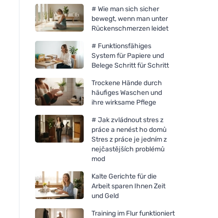
# Wie man sich sicher
bewegt, wenn man unter
Rückenschmerzen leidet
# Funktionsfähiges
System für Papiere und
Belege Schritt für Schritt
Trockene Hände durch
häufiges Waschen und
ihre wirksame Pflege
# Jak zvládnout stres z
práce a nenést ho domů
Stres z práce je jedním z
nejčastějších problémů
mod
Kalte Gerichte für die
Arbeit sparen Ihnen Zeit
und Geld
Training im Flur funktioniert