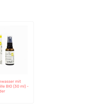
nwasser mit
lle BIO (30 ml) -
der