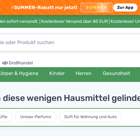
⚡
SUMMER-Rabatt nur jetzt!
SUMMER
Zur App
en sofort versandt. |
Kostenloser Versand über 80 EUR
| Kostenloser 
Großhandel
örper & Hygiene
Kinder
Herren
Gesundheit
 diese wenigen Hausmittel gelind
üfte
Unisex-Parfums
Duft für Wohnung und Auto