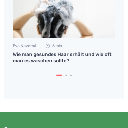
Eva Novotná
6 min
Tomáš
Wie man gesundes Haar erhält und wie oft
Wie m
man es waschen sollte?
Hausk