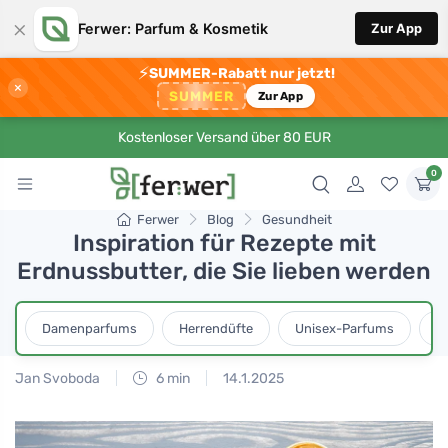
×
Ferwer: Parfum & Kosmetik
Zur App
⚡
SUMMER-Rabatt nur jetzt!
×
SUMMER
Zur App
Kostenloser Versand über 80 EUR
0
Ferwer
Blog
Gesundheit
Inspiration für Rezepte mit
Erdnussbutter, die Sie lieben werden
Damenparfums
Herrendüfte
Unisex-Parfums
D
Jan Svoboda
6 min
14.1.2025