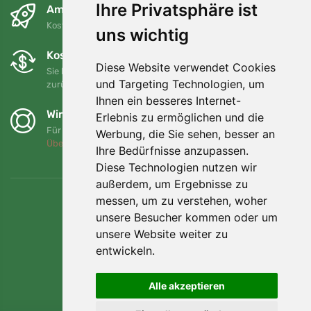
Ihre Privatsphäre ist
Am nächsten Tag und kostenlos
Kostenloser Versand für Bestellungen über 80 EUR
uns wichtig
Kostenloser Umtausch und Rückgabe
Diese Website verwendet Cookies
Sie können Ihre Bestellung jederzeit innerhalb von 90 Tagen
und Targeting Technologien, um
zurückgeben oder umtauschen.
Ihnen ein besseres Internet-
Wir unterstützen Trees.org
Erlebnis zu ermöglichen und die
Für jede Bestellung pflanzen wir einen Baum! Mehr lesen
Werbung, die Sie sehen, besser an
Über uns
.
Ihre Bedürfnisse anzupassen.
Diese Technologien nutzen wir
außerdem, um Ergebnisse zu
messen, um zu verstehen, woher
unsere Besucher kommen oder um
unsere Website weiter zu
entwickeln.
Alle akzeptieren