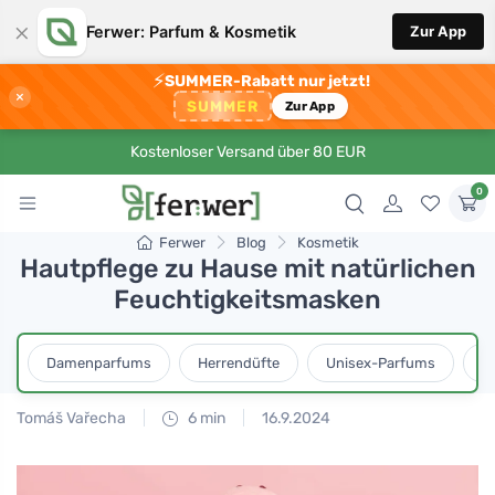
×
Ferwer: Parfum & Kosmetik
Zur App
⚡
SUMMER-Rabatt nur jetzt!
×
SUMMER
Zur App
Kostenloser Versand über 80 EUR
0
Ferwer
Blog
Kosmetik
Hautpflege zu Hause mit natürlichen
Feuchtigkeitsmasken
Damenparfums
Herrendüfte
Unisex-Parfums
D
Tomáš Vařecha
6 min
16.9.2024