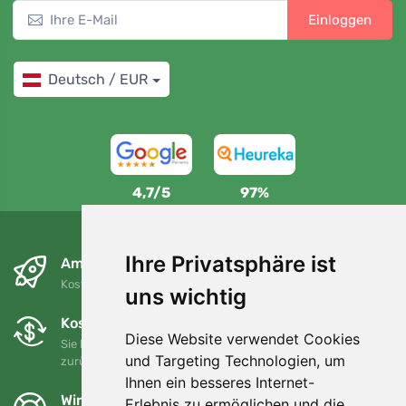
Einloggen
Deutsch / EUR
4,7/5
97%
Ihre Privatsphäre ist
Am nächsten Tag und kostenlos
Kostenloser Versand für Bestellungen über 80 EUR
uns wichtig
Kostenloser Umtausch und Rückgabe
Diese Website verwendet Cookies
Sie können Ihre Bestellung jederzeit innerhalb von 90 Tagen
und Targeting Technologien, um
zurückgeben oder umtauschen.
Ihnen ein besseres Internet-
Wir unterstützen Trees.org
Erlebnis zu ermöglichen und die