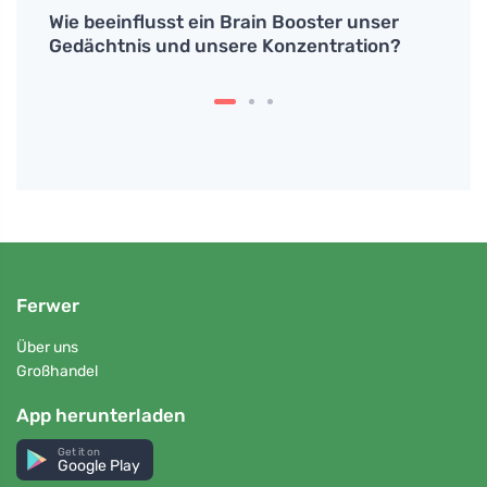
Wie beeinflusst ein Brain Booster unser
Über
Gedächtnis und unsere Konzentration?
Präm
Ferwer
Über uns
Großhandel
App herunterladen
Get it on
Google Play