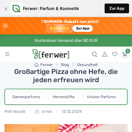
×
Ferwer: Parfum & Kosmetik
Zur App
⚡
SUMMER-Rabatt nur jetzt!
×
SUMMER
Zur App
Kostenloser Versand über 80 EUR
0
Ferwer
Blog
Gesundheit
Großartige Pizza ohne Hefe, die
jeden erfreuen wird
Damenparfums
Herrendüfte
Unisex-Parfums
D
Petr Novák
6 min
12.12.2024