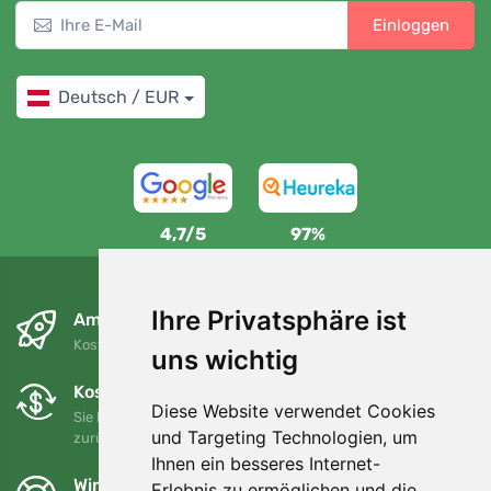
Einloggen
Deutsch / EUR
4,7/5
97%
Ihre Privatsphäre ist
Am nächsten Tag und kostenlos
Kostenloser Versand für Bestellungen über 80 EUR
uns wichtig
Kostenloser Umtausch und Rückgabe
Diese Website verwendet Cookies
Sie können Ihre Bestellung jederzeit innerhalb von 90 Tagen
und Targeting Technologien, um
zurückgeben oder umtauschen.
Ihnen ein besseres Internet-
Wir unterstützen Trees.org
Erlebnis zu ermöglichen und die