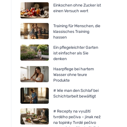
Einkochen ohne Zucker ist
einen Versuch wert
Training für Menschen, die
klassisches Training
hassen
Ein pflegeleichter Garten
ist einfacher als Sie
denken
Haarpflege bei hartem
Wasser ohne teure
Produkte
# Wie man den Schlaf bei
Schichtarbeit bewältigt
# Recepty na využití
tvrdého pečiva – jinak než
na topinky Tvrdé pečivo