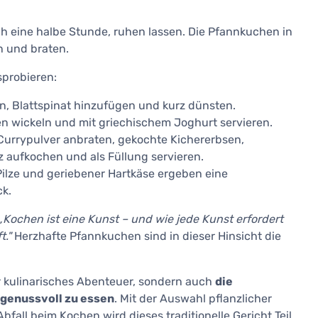
h eine halbe Stunde, ruhen lassen. Die Pfannkuchen in
n und braten.
sprobieren:
en, Blattspinat hinzufügen und kurz dünsten.
en wickeln und mit griechischem Joghurt servieren.
 Currypulver anbraten, gekochte Kichererbsen,
 aufkochen und als Füllung servieren.
Pilze und geriebener Hartkäse ergeben eine
k.
„Kochen ist eine Kunst – und wie jede Kunst erfordert
t."
Herzhafte Pfannkuchen sind in dieser Hinsicht die
r kulinarisches Abenteuer, sondern auch
die
 genussvoll zu essen
. Mit der Auswahl pflanzlicher
fall beim Kochen wird dieses traditionelle Gericht Teil