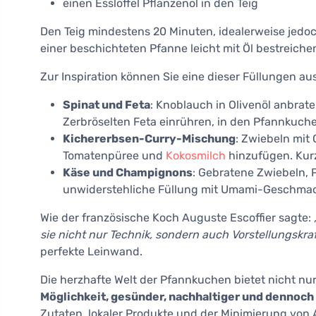
einen Esslöffel Pflanzenöl in den Teig
Den Teig mindestens 20 Minuten, idealerweise jedoc
einer beschichteten Pfanne leicht mit Öl bestreiche
Zur Inspiration können Sie eine dieser Füllungen au
Spinat und Feta
: Knoblauch in Olivenöl anbrat
Zerbröselten Feta einrühren, in den Pfannkuch
Kichererbsen-Curry-Mischung
: Zwiebeln mit
Tomatenpüree und
Kokosmilch
hinzufügen. Kurz
Käse und Champignons
: Gebratene Zwiebeln, 
unwiderstehliche Füllung mit Umami-Geschmac
Wie der französische Koch Auguste Escoffier sagte:
sie nicht nur Technik, sondern auch Vorstellungskraf
perfekte Leinwand.
Die herzhafte Welt der Pfannkuchen bietet nicht nu
Möglichkeit, gesünder, nachhaltiger und dennoch
Zutaten, lokaler Produkte und der Minimierung von Ab