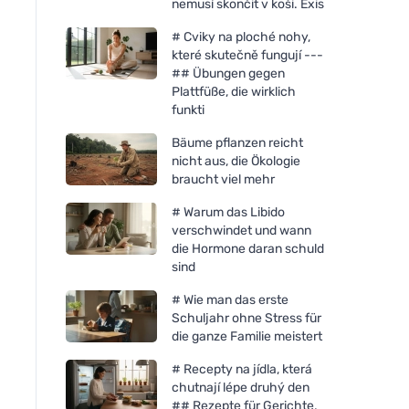
nemusí skončit v koši. Exis
# Cviky na ploché nohy,
které skutečně fungují ---
## Übungen gegen
Plattfüße, die wirklich
funkti
Bäume pflanzen reicht
nicht aus, die Ökologie
braucht viel mehr
# Warum das Libido
verschwindet und wann
die Hormone daran schuld
sind
# Wie man das erste
Schuljahr ohne Stress für
die ganze Familie meistert
# Recepty na jídla, která
chutnají lépe druhý den
## Rezepte für Gerichte,