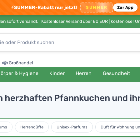
⚡
SUMMER-Rabatt nur jetzt!
SUMMER
Zur App
en sofort versandt. |
Kostenloser Versand über 80 EUR
| Kostenloser 
Großhandel
örper & Hygiene
Kinder
Herren
Gesundheit
n herzhaften Pfannkuchen und i
ums
Herrendüfte
Unisex-Parfums
Duft für Wohnung u