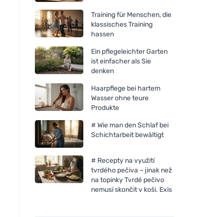
Training für Menschen, die
klassisches Training
hassen
Ein pflegeleichter Garten
ist einfacher als Sie
denken
Haarpflege bei hartem
Wasser ohne teure
Produkte
# Wie man den Schlaf bei
Schichtarbeit bewältigt
# Recepty na využití
tvrdého pečiva – jinak než
na topinky Tvrdé pečivo
nemusí skončit v koši. Exis