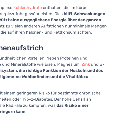
omplexe
Kohlenhydrate
enthalten, die im Körper
nergiezufuhr gewährleisten. Dies
hilft, Schwankungen
tützt eine ausgeglichene Energie über den ganzen
tz zu vielen anderen Aufstrichen nur minimale Mengen
 die auf ihren Kalorien- und Fettkonsum achten.
nenaufstrich
undheitlichen Vorteilen. Neben Proteinen und
e und Mineralstoffe wie Eisen, Magnesium,
Zink
und B-
system, die richtige Funktion der Muskeln und des
lgemeine Wohlbefinden und die Vitalität zu
t einem geringeren Risiko für bestimmte chronische
heiten oder Typ-2-Diabetes. Der hohe Gehalt an
reie Radikale zu kämpfen, was
das Risiko einer
rringern kann
.