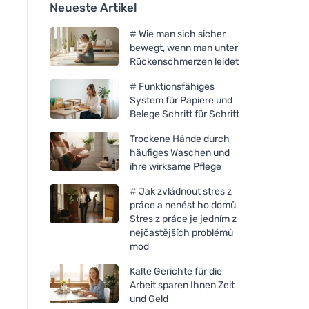
Neueste Artikel
# Wie man sich sicher
bewegt, wenn man unter
Rückenschmerzen leidet
# Funktionsfähiges
System für Papiere und
Belege Schritt für Schritt
Trockene Hände durch
häufiges Waschen und
ihre wirksame Pflege
# Jak zvládnout stres z
práce a nenést ho domů
Stres z práce je jedním z
nejčastějších problémů
mod
Kalte Gerichte für die
Arbeit sparen Ihnen Zeit
und Geld