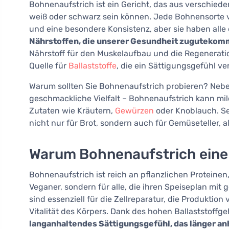
Bohnenaufstrich ist ein Gericht, das aus verschiede
weiß oder schwarz sein können. Jede Bohnensorte v
und eine besondere Konsistenz, aber sie haben all
Nährstoffen, die unserer Gesundheit zuguteko
Nährstoff für den Muskelaufbau und die Regenerati
Quelle für
Ballaststoffe
, die ein Sättigungsgefühl v
Warum sollten Sie Bohnenaufstrich probieren? Nebe
geschmackliche Vielfalt – Bohnenaufstrich kann mi
Zutaten wie Kräutern,
Gewürzen
oder Knoblauch. Sei
nicht nur für Brot, sondern auch für Gemüseteller, a
Warum Bohnenaufstrich eine 
Bohnenaufstrich ist reich an pflanzlichen Proteinen
Veganer, sondern für alle, die ihren Speiseplan mi
sind essenziell für die Zellreparatur, die Produkt
Vitalität des Körpers. Dank des hohen Ballaststoff
langanhaltendes Sättigungsgefühl, das länger an