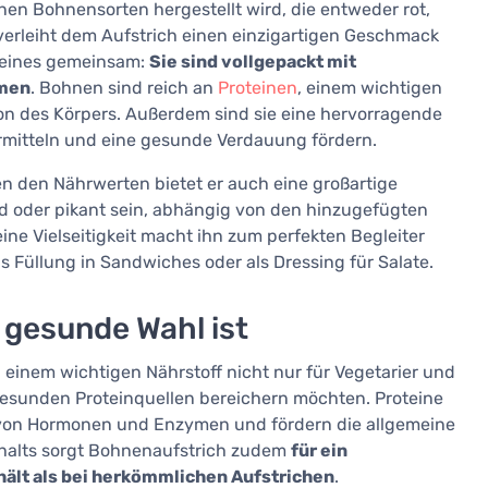
nen Bohnensorten hergestellt wird, die entweder rot,
erleiht dem Aufstrich einen einzigartigen Geschmack
e eines gemeinsam:
Sie sind vollgepackt mit
mmen
. Bohnen sind reich an
Proteinen
, einem wichtigen
on des Körpers. Außerdem sind sie eine hervorragende
ermitteln und eine gesunde Verdauung fördern.
n den Nährwerten bietet er auch eine großartige
ld oder pikant sein, abhängig von den hinzugefügten
ne Vielseitigkeit macht ihn zum perfekten Begleiter
ls Füllung in Sandwiches oder als Dressing für Salate.
gesunde Wahl ist
, einem wichtigen Nährstoff nicht nur für Vegetarier und
t gesunden Proteinquellen bereichern möchten. Proteine
ion von Hormonen und Enzymen und fördern die allgemeine
gehalts sorgt Bohnenaufstrich zudem
für ein
hält als bei herkömmlichen Aufstrichen
.