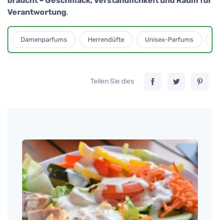
braucht – Geschmack, Verständlichkeit und Raum für
Verantwortung
.
Damenparfums
Herrendüfte
Unisex-Parfums
D
Teilen Sie dies