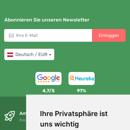
Abonnieren Sie unseren Newsletter
Einloggen
Deutsch / EUR
4,7/5
97%
Ihre Privatsphäre ist
Am nächsten Tag und kostenlos
Kostenloser Versand für Bestellungen über 80 EUR
uns wichtig