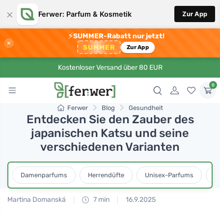
×
Ferwer: Parfum & Kosmetik
Zur App
⚡
SUMMER-Rabatt nur jetzt!
×
SUMMER
Zur App
Kostenloser Versand über 80 EUR
0
Ferwer
Blog
Gesundheit
Entdecken Sie den Zauber des
japanischen Katsu und seine
verschiedenen Varianten
Damenparfums
Herrendüfte
Unisex-Parfums
D
Martina Domanská
7 min
16.9.2025