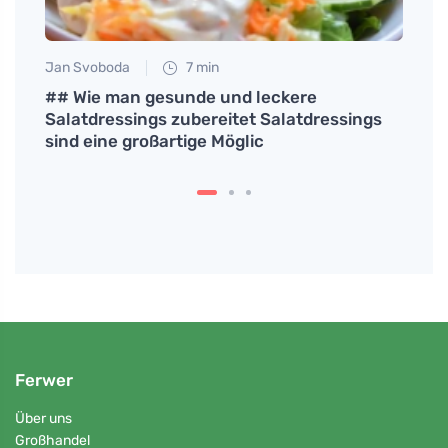
Jan Svoboda
7 min
Tomáš
## Wie man gesunde und leckere
Wie 
Salatdressings zubereitet Salatdressings
und 
sind eine großartige Möglic
Ferwer
Über uns
Großhandel