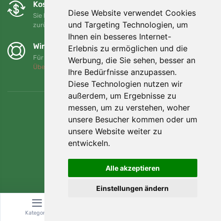
Kostenloser Umtausch und Rückgabe
Diese Website verwendet Cookies
Sie können Ihre Bestellung jederzeit innerhalb von 90 Tagen
und Targeting Technologien, um
zurückgeben oder umtauschen.
Ihnen ein besseres Internet-
Wir unterstützen Trees.org
Erlebnis zu ermöglichen und die
Für jede Bestellung pflanzen wir einen Baum! Mehr lesen
Werbung, die Sie sehen, besser an
Über uns
.
Ihre Bedürfnisse anzupassen.
Diese Technologien nutzen wir
außerdem, um Ergebnisse zu
messen, um zu verstehen, woher
unsere Besucher kommen oder um
unsere Website weiter zu
entwickeln.
Alle akzeptieren
Einstellungen ändern
© Topshelf s.r.o. Alle Rechte vorbehalten.
Kategorie
Suche
Warenkorb