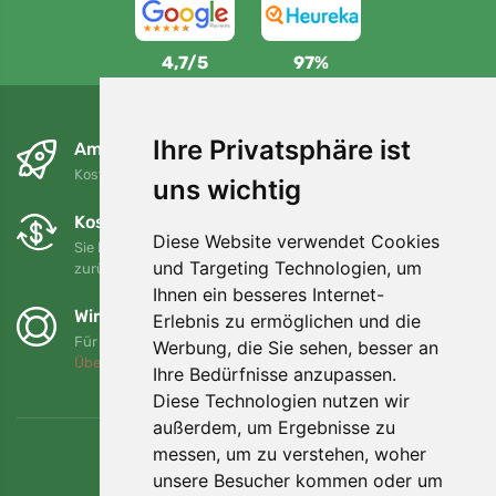
4,7/5
97%
Ihre Privatsphäre ist
Am nächsten Tag und kostenlos
Kostenloser Versand für Bestellungen über 80 EUR
uns wichtig
Kostenloser Umtausch und Rückgabe
Diese Website verwendet Cookies
Sie können Ihre Bestellung jederzeit innerhalb von 90 Tagen
und Targeting Technologien, um
zurückgeben oder umtauschen.
Ihnen ein besseres Internet-
Wir unterstützen Trees.org
Erlebnis zu ermöglichen und die
Für jede Bestellung pflanzen wir einen Baum! Mehr lesen
Werbung, die Sie sehen, besser an
Über uns
.
Ihre Bedürfnisse anzupassen.
Diese Technologien nutzen wir
außerdem, um Ergebnisse zu
messen, um zu verstehen, woher
unsere Besucher kommen oder um