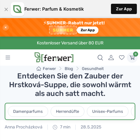
×
Ferwer: Parfum & Kosmetik
Zur App
⚡
SUMMER-Rabatt nur jetzt!
×
SUMMER
Zur App
Kostenloser Versand über 80 EUR
0
Ferwer
Blog
Gesundheit
Entdecken Sie den Zauber der
Hrstková-Suppe, die sowohl wärmt
als auch satt macht.
Damenparfums
Herrendüfte
Unisex-Parfums
D
Anna Procházková
7 min
28.5.2025