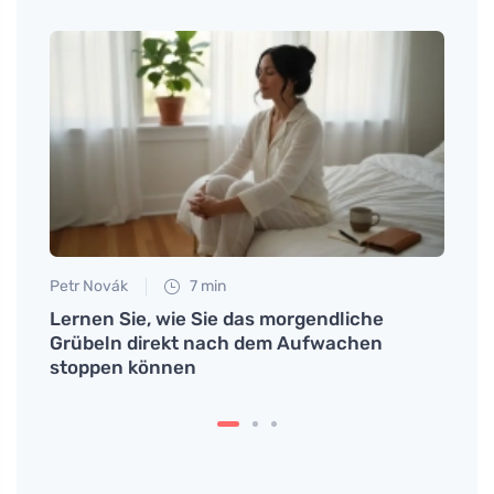
Petr Novák
7 min
Martin
nd
Lernen Sie, wie Sie das morgendliche
Entde
Grübeln direkt nach dem Aufwachen
Masc
stoppen können