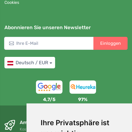
Cookies
Abonnieren Sie unseren Newsletter
Einloggen
Deutsch / EUR
4,7/5
97%
Ihre Privatsphäre ist
Am nächsten Tag und kostenlos
Kostenloser Versand für Bestellungen über 80 EUR