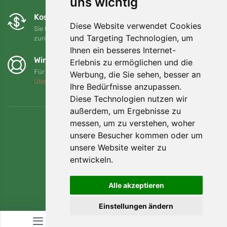
uns wichtig
Kostenloser Umtausch und Rückgabe
Diese Website verwendet Cookies
Sie können Ihre Bestellung jederzeit innerhalb von 90 Tagen
und Targeting Technologien, um
zurückgeben oder umtauschen.
Ihnen ein besseres Internet-
Wir unterstützen Trees.org
Erlebnis zu ermöglichen und die
Für jede Bestellung pflanzen wir einen Baum! Mehr lesen
Werbung, die Sie sehen, besser an
Über uns
.
Ihre Bedürfnisse anzupassen.
Diese Technologien nutzen wir
außerdem, um Ergebnisse zu
messen, um zu verstehen, woher
unsere Besucher kommen oder um
unsere Website weiter zu
entwickeln.
Alle akzeptieren
Einstellungen ändern
© Topshelf s.r.o. Alle Rechte vorbehalten.