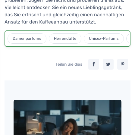
probieren, zögern Sie nicht und probieren Sie es aus.
Vielleicht entdecken Sie ein neues Lieblingsgetränk,
das Sie erfrischt und gleichzeitig einen nachhaltigen
Ansatz für den Kaffeeanbau unterstützt.
Damenparfums
Herrendüfte
Unisex-Parfums
D
Teilen Sie dies