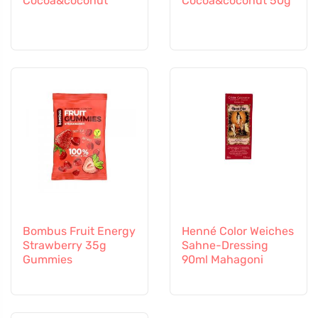
Cocoa&coconut
Cocoa&coconut 50g
Bombus Fruit Energy
Henné Color Weiches
Strawberry 35g
Sahne-Dressing
Gummies
90ml Mahagoni