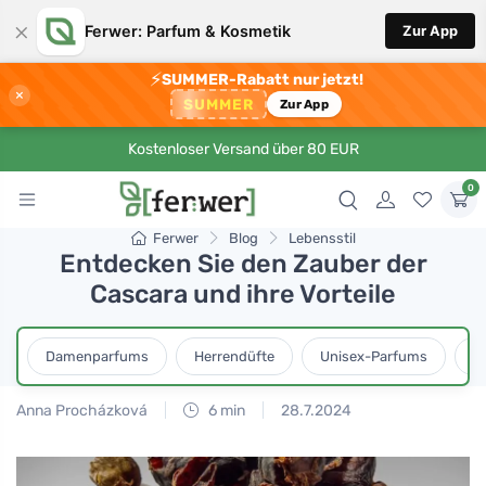
×
Ferwer: Parfum & Kosmetik
Zur App
⚡
SUMMER-Rabatt nur jetzt!
×
SUMMER
Zur App
Kostenloser Versand über 80 EUR
0
Ferwer
Blog
Lebensstil
Entdecken Sie den Zauber der
Cascara und ihre Vorteile
Damenparfums
Herrendüfte
Unisex-Parfums
D
Anna Procházková
6 min
28.7.2024