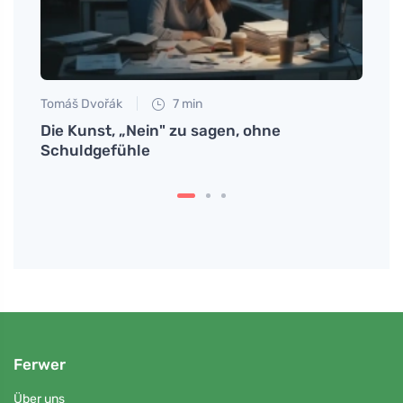
Tomáš Dvořák
7 min
Martin
ag in
Die Kunst, „Nein" zu sagen, ohne
Tipps
Schuldgefühle
liefe
Ferwer
Über uns