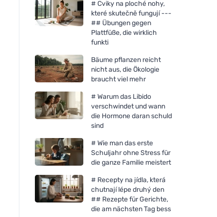
# Cviky na ploché nohy,
které skutečně fungují ---
## Übungen gegen
Plattfüße, die wirklich
funkti
Bäume pflanzen reicht
nicht aus, die Ökologie
braucht viel mehr
# Warum das Libido
verschwindet und wann
die Hormone daran schuld
sind
# Wie man das erste
Schuljahr ohne Stress für
die ganze Familie meistert
# Recepty na jídla, která
Bombus Fruit Energy Mango
chutnají lépe druhý den
35g Gummies
## Rezepte für Gerichte,
die am nächsten Tag bess