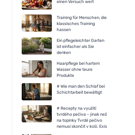
einen Versuch wert
Training für Menschen, die
klassisches Training
hassen
Ein pflegeleichter Garten
ist einfacher als Sie
denken
Haarpflege bei hartem
Wasser ohne teure
Produkte
# Wie man den Schlaf bei
Schichtarbeit bewältigt
# Recepty na využití
tvrdého pečiva – jinak než
na topinky Tvrdé pečivo
nemusí skončit v koši. Exis